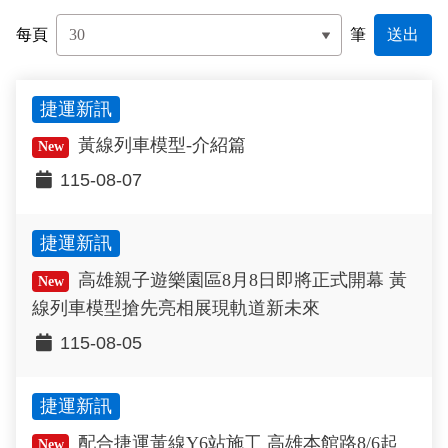
政風園地
常見問答
輕軌知識站
本局沿革
岡山路竹延伸線(第二B階段)
岡山路竹延伸線(第一階段)
每頁
筆
Open Data
相關連結
組織職掌
捷運黃線
環狀輕軌
輕軌簡介
捷運新訊
打詐儀錶板
雙語詞彙
服務電話
小港林園線
輕軌與傳統火車
黃線列車模型-介紹篇
New
輕軌與公車捷運
115-08-07
無架空線
捷運新訊
高雄親子遊樂園區8月8日即將正式開幕 黃
New
線列車模型搶先亮相展現軌道新未來
115-08-05
捷運新訊
配合捷運黃線Y6站施工 高雄本館路8/6起
New