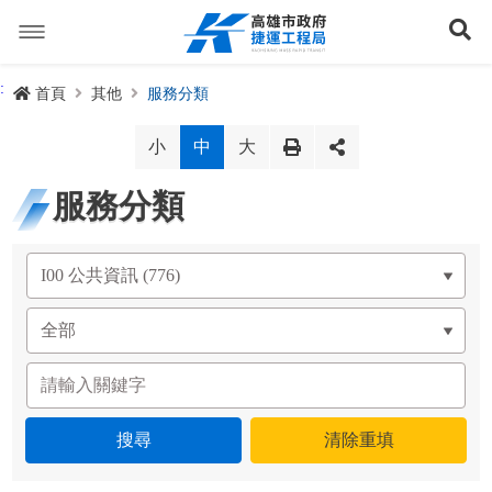
跳
到
展
主
要
內
捷運路線
:
首頁
其他
服務分類
容
聯開專辦
捷運路網
小
中
大
訊息專區
捷運路線進度圖
服務分類
便民服務
長期路網規劃
捷運新訊
交流互動
規劃中
公聽會與說明會
局長信箱
路網簡介
關於我們
興建中
政府資訊公開
禁限建專區
照片集錦
路網規劃
捷運紫線
已通車
生態檢核專區
增額容積申請
影音專區
首長簡介
未來發展
前鎮漁港聯外軌道
各線計畫進度
網站導覽
性別主流化專區
檔案應用專區
特色車站
局徽
岡山路竹延伸線(第二A階段)
捷運紅/橘線
English