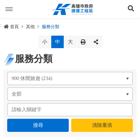
跳
到
展
主
要
內
捷運路線
:
首頁
其他
服務分類
容
聯開專辦
捷運路網
小
中
大
訊息專區
捷運路線進度圖
服務分類
便民服務
長期路網規劃
捷運新訊
交流互動
規劃中
公聽會與說明會
局長信箱
路網簡介
關於我們
興建中
政府資訊公開
禁限建專區
照片集錦
路網規劃
捷運紫線
已通車
生態檢核專區
增額容積申請
影音專區
首長簡介
未來發展
前鎮漁港聯外軌道
各線計畫進度
網站導覽
性別主流化專區
檔案應用專區
特色車站
局徽
岡山路竹延伸線(第二A階段)
捷運紅/橘線
English