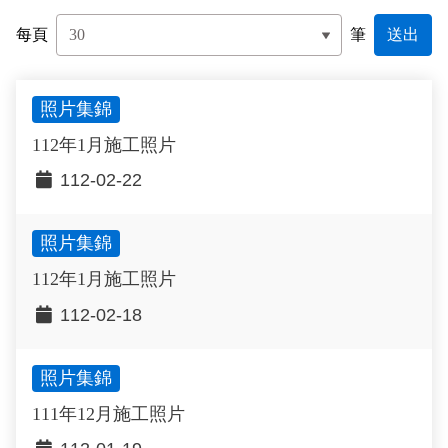
政風園地
常見問答
輕軌知識站
本局沿革
岡山路竹延伸線(第二B階段)
岡山路竹延伸線(第一階段)
每頁
筆
Open Data
相關連結
組織職掌
捷運黃線
環狀輕軌
輕軌簡介
照片集錦
打詐儀錶板
雙語詞彙
服務電話
小港林園線
輕軌與傳統火車
112年1月施工照片
輕軌與公車捷運
112-02-22
無架空線
照片集錦
112年1月施工照片
112-02-18
照片集錦
111年12月施工照片