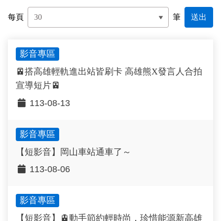
政風園地
常見問答
輕軌知識站
本局沿革
岡山路竹延伸線(第二B階段)
岡山路竹延伸線(第一階段)
每頁
筆
Open Data
相關連結
組織職掌
捷運黃線
環狀輕軌
輕軌簡介
影音專區
打詐儀錶板
雙語詞彙
服務電話
小港林園線
輕軌與傳統火車
🚈搭高雄輕軌進出站皆刷卡 高雄熊X發言人合拍
輕軌與公車捷運
宣導短片🚈
113-08-13
無架空線
影音專區
【短影音】岡山車站通車了～
113-08-06
影音專區
【短影音】🚊動手節約輕時尚，珍惜能源新高雄