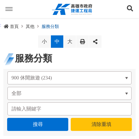
跳
到
展
主
要
內
捷運路線
:
首頁
其他
服務分類
容
聯開專辦
捷運路網
小
中
大
訊息專區
捷運路線進度圖
服務分類
便民服務
長期路網規劃
捷運新訊
交流互動
規劃中
公聽會與說明會
局長信箱
路網簡介
關於我們
興建中
政府資訊公開
禁限建專區
照片集錦
路網規劃
捷運紫線
已通車
生態檢核專區
增額容積申請
影音專區
首長簡介
未來發展
前鎮漁港聯外軌道
各線計畫進度
網站導覽
性別主流化專區
檔案應用專區
特色車站
局徽
岡山路竹延伸線(第二A階段)
捷運紅/橘線
English