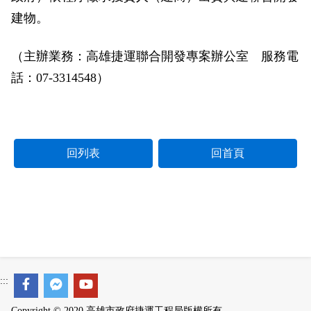
政風園地
常見問答
輕軌知識站
本局沿革
岡山路竹延伸線(第二B階段)
岡山路竹延伸線(第一階段)
建物。
Open Data
相關連結
組織職掌
捷運黃線
環狀輕軌
輕軌簡介
（主辦業務：高雄捷運聯合開發專案辦公室 服務電
話：07-3314548）
打詐儀錶板
雙語詞彙
服務電話
小港林園線
輕軌與傳統火車
輕軌與公車捷運
無架空線
回列表
回首頁
:::
Copyright © 2020 高雄市政府捷運工程局版權所有