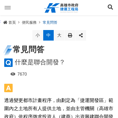
跳
到
展
主
要
內
捷運路線
:
首頁
便民服務
常見問答
容
聯開專辦
捷運路網
小
中
大
訊息專區
捷運路線進度圖
常見問答
便民服務
長期路網規劃
捷運新訊
什麼是聯合開發？
交流互動
規劃中
公聽會與說明會
局長信箱
路網簡介
7670
關於我們
興建中
政府資訊公開
禁限建專區
照片集錦
路網規劃
捷運紫線
已通車
生態檢核專區
增額容積申請
影音專區
首長簡介
未來發展
前鎮漁港聯外軌道
各線計畫進度
透過變更都市計畫程序，由劃定為「捷運開發區」範
網站導覽
圍內之土地所有人提供土地，並由主管機關（高雄市
性別主流化專區
檔案應用專區
特色車站
局徽
岡山路竹延伸線(第二A階段)
捷運紅/橘線
English
政府）依程序徵求投資人（建商）出資興建聯合開發