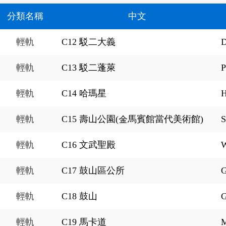
分類名稱
中文
輕軌
C12 駁二大義
D
輕軌
C13 駁二蓬萊
P
輕軌
C14 哈瑪星
H
輕軌
C15 壽山公園(金馬賓館當代美術館)
S
輕軌
C16 文武聖殿
W
輕軌
C17 鼓山區公所
G
輕軌
C18 鼓山
G
輕軌
C19 馬卡道
M