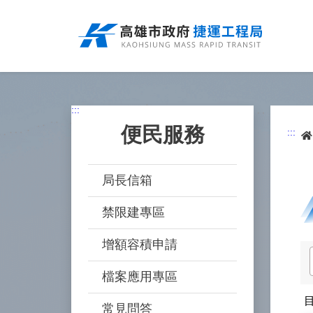
跳
到
主
要
內
容
:::
便民服務
:::
局長信箱
禁限建專區
增額容積申請
檔案應用專區
常見問答