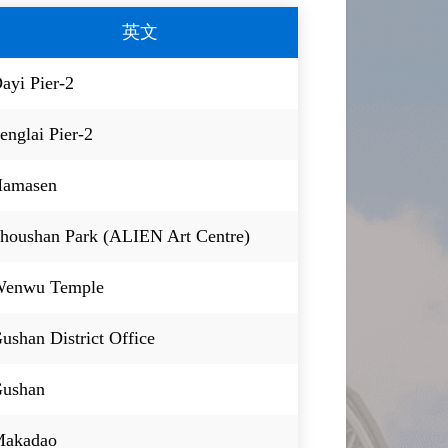
英文
ayi Pier-2
englai Pier-2
amasen
houshan Park (ALIEN Art Centre)
enwu Temple
ushan District Office
ushan
akadao