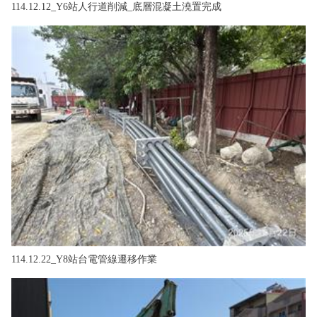
114.12.12_Y6站人行道削減_底層混凝土澆置完成
114.12.22_Y8站台電管線遷移作業