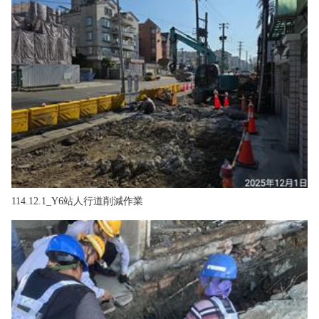
政風園地
常見問答
輕軌知識站
本局沿革
岡山路竹延伸線(第二B階段)
岡山路竹延伸線(第一階段)
Open Data
相關連結
組織職掌
捷運黃線
環狀輕軌
輕軌簡介
打詐儀錶板
雙語詞彙
服務電話
小港林園線
輕軌與傳統火車
輕軌與公車捷運
無架空線
114.12.1_Y6站人行道削減作業