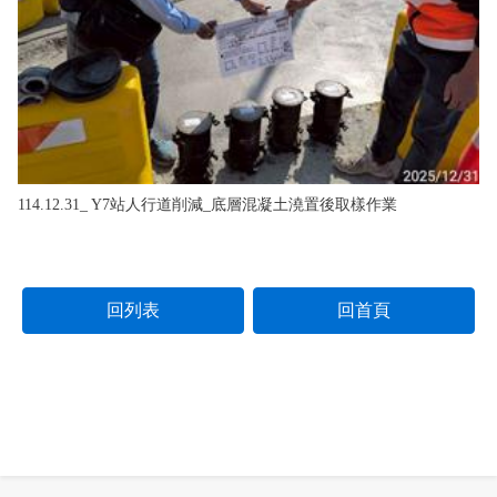
114.12.31_ Y7站人行道削減_底層混凝土澆置後取樣作業
回列表
回首頁