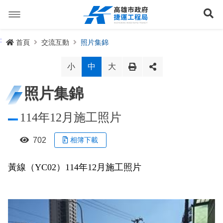
跳
到
展
主
要
內
捷運路線
:
首頁
交流互動
照片集錦
容
聯開專辦
捷運路網
小
中
大
訊息專區
捷運路線進度圖
照片集錦
便民服務
長期路網規劃
捷運新訊
114年12月施工照片
交流互動
規劃中
公聽會與說明會
局長信箱
路網簡介
702
相簿下載
關於我們
興建中
政府資訊公開
禁限建專區
照片集錦
路網規劃
捷運紫線
黃線（YC02）114年12月施工照片
已通車
生態檢核專區
增額容積申請
影音專區
首長簡介
未來發展
前鎮漁港聯外軌道
各線計畫進度
網站導覽
性別主流化專區
檔案應用專區
特色車站
局徽
岡山路竹延伸線(第二A階段)
捷運紅/橘線
English