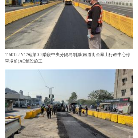
1150122 Y17站第0-2階段中央分隔島削減(鐵道街至鳳山行政中心停
車場前)AC鋪設施工