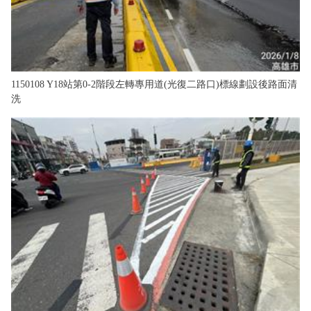
1150108 Y18站第0-2階段左轉專用道(光復二路口)標線劃設後路面清
洗