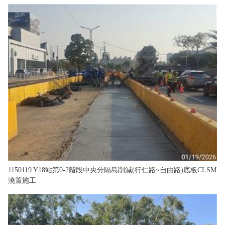
1150119 Y18站第0-2階段中央分隔島削減(行仁路~自由路)底板CLSM
澆置施工