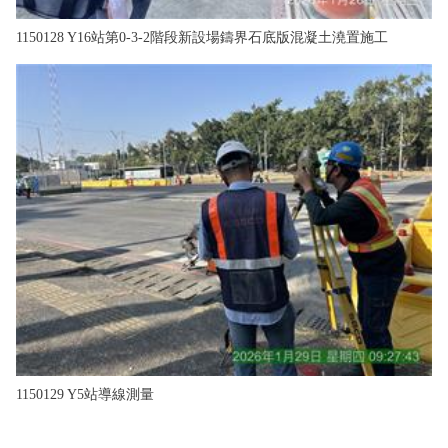
1150128 Y16站第0-3-2階段新設場鑄界石底版混凝土澆置施工
1150129 Y5站導線測量