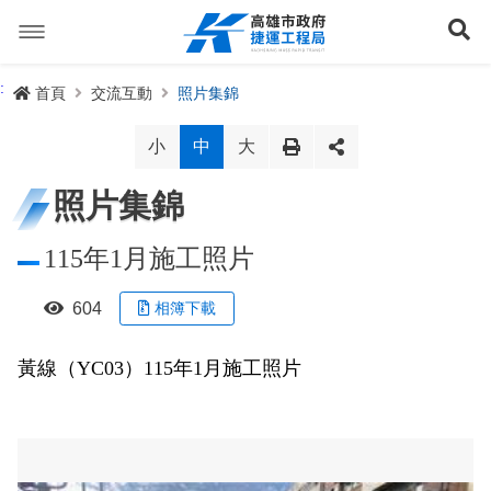
跳
到
展
主
要
內
捷運路線
:
首頁
交流互動
照片集錦
容
聯開專辦
捷運路網
小
中
大
訊息專區
捷運路線進度圖
照片集錦
便民服務
長期路網規劃
捷運新訊
115年1月施工照片
交流互動
規劃中
公聽會與說明會
局長信箱
路網簡介
604
相簿下載
關於我們
興建中
政府資訊公開
禁限建專區
照片集錦
路網規劃
捷運紫線
黃線（YC03）115年1月施工照片
已通車
生態檢核專區
增額容積申請
影音專區
首長簡介
未來發展
前鎮漁港聯外軌道
各線計畫進度
網站導覽
性別主流化專區
檔案應用專區
特色車站
局徽
岡山路竹延伸線(第二A階段)
捷運紅/橘線
English