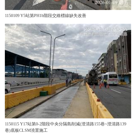
1150109 Y5站第PH1b階段交維標線缺失改善
1150115 Y17站第0-2階段中央分隔島削減(澄清路155巷~澄清路139
巷)底板CLSM澆置施工