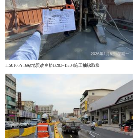
1150105Y16站地質改良樁B203~B204施工抽驗取樣