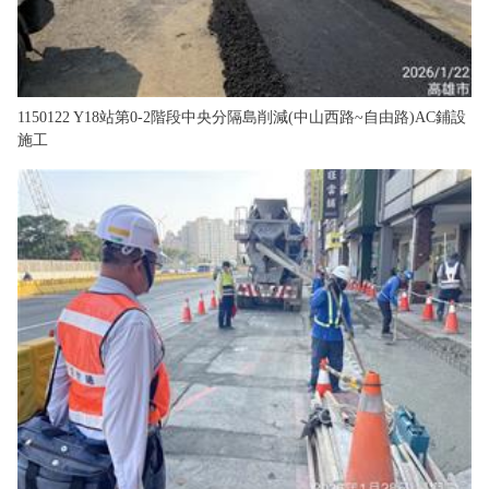
1150122 Y18站第0-2階段中央分隔島削減(中山西路~自由路)AC鋪設
施工