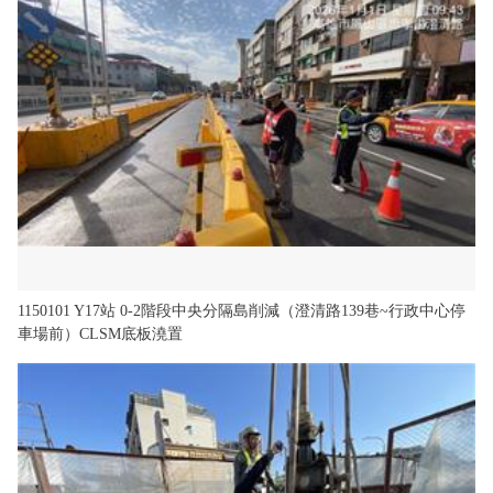
政風園地
常見問答
輕軌知識站
本局沿革
岡山路竹延伸線(第二B階段)
岡山路竹延伸線(第一階段)
Open Data
相關連結
組織職掌
捷運黃線
環狀輕軌
輕軌簡介
打詐儀錶板
雙語詞彙
服務電話
小港林園線
輕軌與傳統火車
輕軌與公車捷運
無架空線
1150101 Y17站 0-2階段中央分隔島削減（澄清路139巷~行政中心停
車場前）CLSM底板澆置