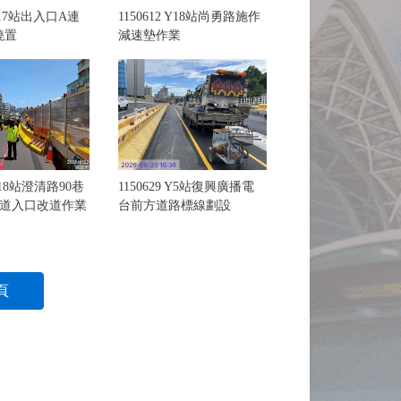
 Y17站出入口A連
1150612 Y18站尚勇路施作
澆置
減速墊作業
 Y18站澄清路90巷
1150629 Y5站復興廣播電
車道入口改道作業
台前方道路標線劃設
頁