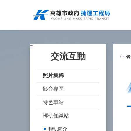
跳
到
主
要
內
容
:::
交流互動
:::
照片集錦
影音專區
特色車站
輕軌知識站
輕軌簡介