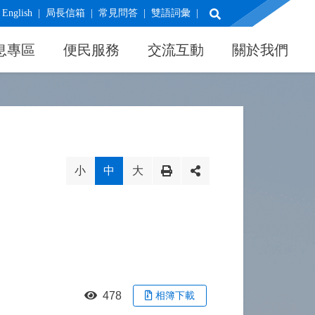
展開搜尋
English
局長信箱
常見問答
雙語詞彙
息專區
便民服務
交流互動
關於我們
小
中
大
478
相簿下載