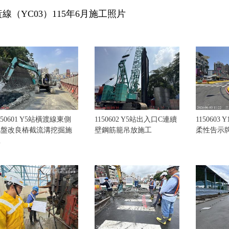
黃線（YC03）115年6月施工照片
150601 Y5站橫渡線東側
1150602 Y5站出入口C連續
1150603
地盤改良樁截流溝挖掘施
壁鋼筋籠吊放施工
柔性告示
工