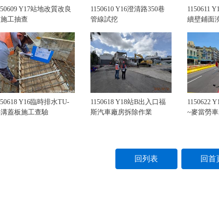
150609 Y17站地改質改良
1150610 Y16澄清路350巷
1150611
樁施工抽查
管線試挖
續壁鋪面
150618 Y16臨時排水TU-
1150618 Y18站B出入口福
1150622
3溝蓋板施工查驗
斯汽車廠房拆除作業
~麥當勞
回列表
回首