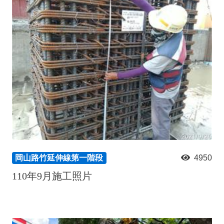
政風園地
常見問答
輕軌知識站
本局沿革
岡山路竹延伸線(第二B階段)
岡山路竹延伸線(第一階段)
Open Data
相關連結
組織職掌
捷運黃線
環狀輕軌
輕軌簡介
打詐儀錶板
雙語詞彙
服務電話
小港林園線
輕軌與傳統火車
輕軌與公車捷運
無架空線
岡山路竹延伸線第一階段
4950
110年9月施工照片