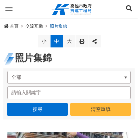
跳
到
展
主
要
內
捷運路線
:
首頁
交流互動
照片集錦
容
聯開專辦
捷運路網
小
中
大
訊息專區
捷運路線進度圖
照片集錦
便民服務
長期路網規劃
捷運新訊
交流互動
規劃中
公聽會與說明會
局長信箱
路網簡介
關於我們
興建中
政府資訊公開
禁限建專區
照片集錦
路網規劃
捷運紫線
已通車
生態檢核專區
增額容積申請
影音專區
首長簡介
未來發展
前鎮漁港聯外軌道
各線計畫進度
網站導覽
性別主流化專區
檔案應用專區
特色車站
局徽
岡山路竹延伸線(第二A階段)
捷運紅/橘線
English