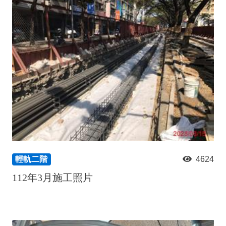
政風園地
常見問答
輕軌知識站
本局沿革
岡山路竹延伸線(第二B階段)
岡山路竹延伸線(第一階段)
Open Data
相關連結
組織職掌
捷運黃線
環狀輕軌
輕軌簡介
打詐儀錶板
雙語詞彙
服務電話
小港林園線
輕軌與傳統火車
輕軌與公車捷運
無架空線
輕軌二階
4624
112年3月施工照片