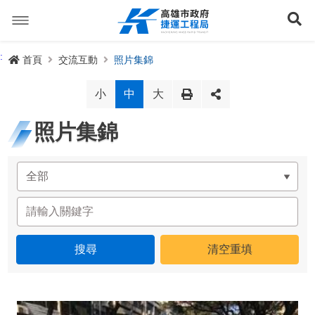
跳
到
展
主
要
內
捷運路線
:
首頁
交流互動
照片集錦
容
聯開專辦
捷運路網
小
中
大
訊息專區
捷運路線進度圖
照片集錦
便民服務
長期路網規劃
捷運新訊
交流互動
規劃中
公聽會與說明會
局長信箱
路網簡介
關於我們
興建中
政府資訊公開
禁限建專區
照片集錦
路網規劃
捷運紫線
已通車
生態檢核專區
增額容積申請
影音專區
首長簡介
未來發展
前鎮漁港聯外軌道
各線計畫進度
網站導覽
性別主流化專區
檔案應用專區
特色車站
局徽
岡山路竹延伸線(第二A階段)
捷運紅/橘線
English