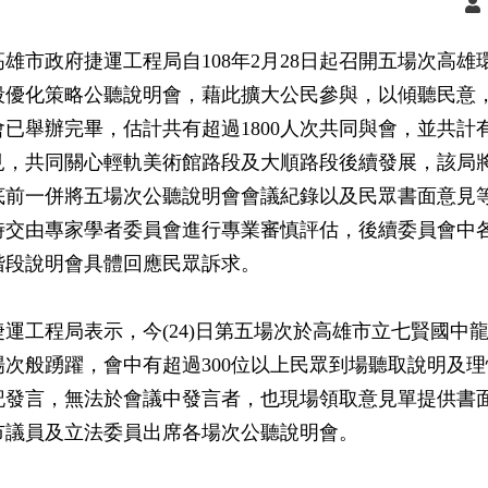
高雄市政府捷運工程局自108年2月28日起召開五場次高
段優化策略公聽說明會，藉此擴大公民參與，以傾聽民意，至
會已舉辦完畢，估計共有超過1800人次共同與會，並共計
見，共同關心輕軌美術館路段及大順路段後續發展，該局
底前一併將五場次公聽說明會會議紀錄以及民眾書面意見
時交由專家學者委員會進行專業審慎評估，後續委員會中
階段說明會具體回應民眾訴求。
捷運工程局表示，今(24)日第五場次於高雄市立七賢國中
場次般踴躍，會中有超過300位以上民眾到場聽取說明及理
記發言，無法於會議中發言者，也現場領取意見單提供書
市議員及立法委員出席各場次公聽說明會。