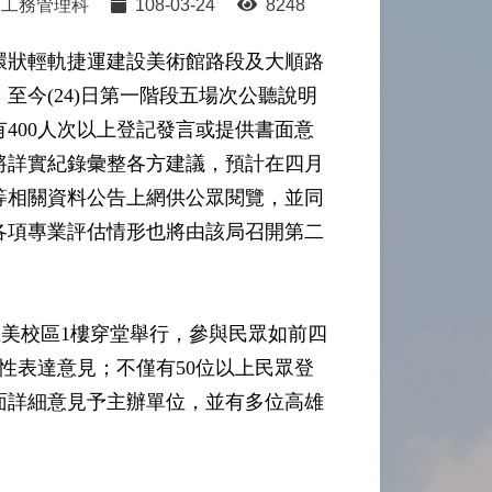
工務管理科
108-03-24
8248
雄環狀輕軌捷運建設美術館路段及大順路
今(24)日第一階段五場次公聽說明
有400人次以上登記發言或提供書面意
將詳實紀錄彙整各方建議，預計在四月
等相關資料公告上網供公眾閱覽，並同
各項專業評估情形也將由該局召開第二
龍美校區1樓穿堂舉行，參與民眾如前四
性表達意見；不僅有50位以上民眾登
面詳細意見予主辦單位，並有多位高雄