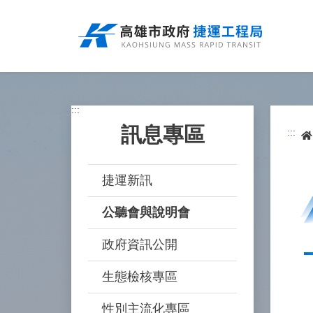
跳
到
主
要
內
容
:::
訊息專區
:::
捷運新訊
公聽會與說明會
政府資訊公開
生態檢核專區
性別主流化專區