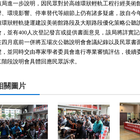
該局進一步說明，因民眾對於高雄環狀輕軌工程行經美術
擊、環境影響、停車替代等細節上仍有諸多疑慮，故自今年
雄環狀輕軌捷運建設美術館路段及大順路段優化策略公聽說
會，並有400人次登記發言或提供書面意見，該局將詳實
在四月底前一併將五場次公聽說明會會議紀錄以及民眾書
覽，並同時交由專家學者委員會進行專業審慎評估，後續
二階段說明會具體回應民眾訴求。
相關圖片