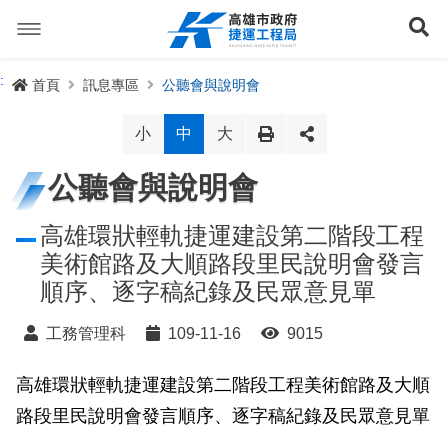
跳
到
展
主
要
內
捷運路線
:
首頁
訊息專區
公聽會與說明會
容
聯開專辦
捷運路網
小
中
大
訊息專區
捷運路線進度圖
公聽會與說明會
便民服務
長期路網規劃
捷運新訊
高雄環狀輕軌捷運建設第二階段工程
美術館路及大順路段里民說明會發言
交流互動
規劃中
公聽會與說明會
局長信箱
路網簡介
順序、逐字稿紀錄及民眾意見單
關於我們
興建中
政府資訊公開
禁限建專區
照片集錦
路網規劃
捷運紫線
工務管理科
109-11-16
9015
已通車
生態檢核專區
增額容積申請
影音專區
首長簡介
未來發展
前鎮漁港聯外軌道
各線計畫進度
高雄環狀輕軌捷運建設第二階段工程美術館路及大順
網站導覽
路段里民說明會發言順序、逐字稿紀錄及民眾意見單
性別主流化專區
檔案應用專區
特色車站
局徽
岡山路竹延伸線(第二A階段)
捷運紅/橘線
English