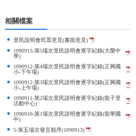
政風園地
常見問答
輕軌知識站
本局沿革
岡山路竹延伸線(第二B階段)
岡山路竹延伸線(第一階段)
相關檔案
Open Data
相關連結
組織職掌
捷運黃線
環狀輕軌
輕軌簡介
打詐儀錶板
雙語詞彙
服務電話
小港林園線
輕軌與傳統火車
里民說明會民眾意見(書面意見)
輕軌與公車捷運
1090913-第5場次里民說明會逐字紀錄(大榮中
學)
無架空線
1090912-第4場次里民說明會逐字紀錄(正興國
小-下午場)
1090912-第3場次里民說明會逐字紀錄(正興國
小-上午場)
1090911-第2場次里民說明會逐字紀錄(龍子里
活動中心)
1090910-第1場次里民說明會逐字紀錄(龍華國
中)
5-第五場次發言順序(1090913)