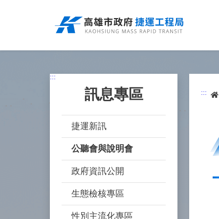
跳
到
主
要
內
容
:::
訊息專區
:::
捷運新訊
公聽會與說明會
政府資訊公開
生態檢核專區
性別主流化專區