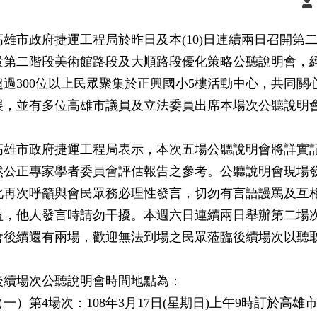
高雄市政府捷運工程局於昨日及本(10)日連續兩日召開第
設第二階段美術館路段及大順路段優化策略公聽說明會，
超過300位以上民眾聚集於正興國小5樓活動中心，共同
展，並有多位高雄市議員及立法委員出席本場次公聽說明
高雄市政府捷運工程局表示，本次五場公聽說明會將詳實
然公正專家學者委員會評估報告之參考。公聽說明會現場
此再次呼籲與會民眾務必理性發言，切勿有言語謾罵及互
益，他人發言時請勿干擾。本週六日連續兩日舉辦第二場
會後續還有兩場，歡迎無法到場之民眾蒞臨後續場次以聽
後續場次公聽說明會時間地點為：
（一）第4場次：108年3月17日(星期日)上午9時訂於高