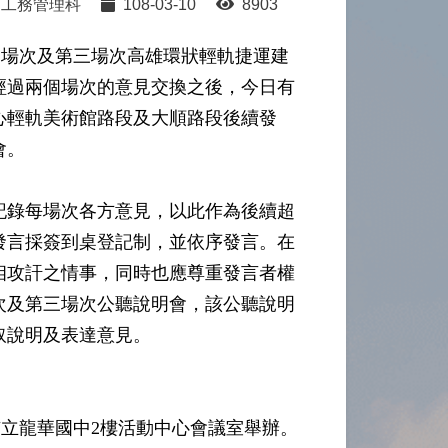
工務管理科
108-03-10
8903
二場次及第三場次高雄環狀輕軌捷運建
經過兩個場次的意見交換之後，今日有
關心輕軌美術館路段及大順路段後續發
會。
記錄每場次各方意見，以此作為後續超
發言採簽到桌登記制，並依序發言。在
相攻訐之情事，同時也應尊重發言者權
次及第三場次公聽說明會，該公聽說明
取說明及表達意見。
雄市立龍華國中2樓活動中心會議室舉辦。