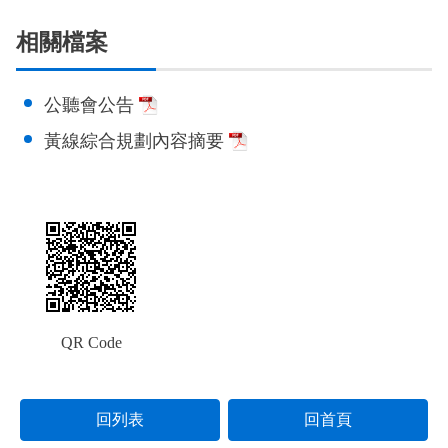
政風園地
常見問答
輕軌知識站
本局沿革
岡山路竹延伸線(第二B階段)
岡山路竹延伸線(第一階段)
相關檔案
Open Data
相關連結
組織職掌
捷運黃線
環狀輕軌
輕軌簡介
公聽會公告
打詐儀錶板
雙語詞彙
服務電話
小港林園線
輕軌與傳統火車
黃線綜合規劃內容摘要
輕軌與公車捷運
無架空線
QR Code
回列表
回首頁