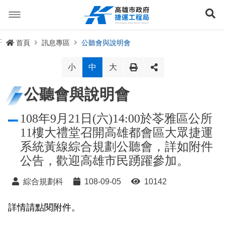
跳
到
展
主
要
內
捷運路線
:
首頁
訊息專區
公聽會與說明會
容
聯開專辦
捷運路網
小
中
大
訊息專區
捷運路線進度圖
公聽會與說明會
便民服務
長期路網規劃
捷運新訊
108年9月21日(六)14:00於苓雅區公所
11樓大禮堂召開高雄都會區大眾捷運
交流互動
規劃中
公聽會與說明會
局長信箱
路網簡介
系統黃線綜合規劃公聽會，詳如附件
公告，歡迎高雄市民踴躍參加。
關於我們
興建中
政府資訊公開
禁限建專區
照片集錦
路網規劃
捷運紫線
綜合規劃科
108-09-05
10142
已通車
生態檢核專區
增額容積申請
影音專區
首長簡介
未來發展
前鎮漁港聯外軌道
各線計畫進度
網站導覽
詳情請點閱附件。
性別主流化專區
檔案應用專區
特色車站
局徽
岡山路竹延伸線(第二A階段)
捷運紅/橘線
English