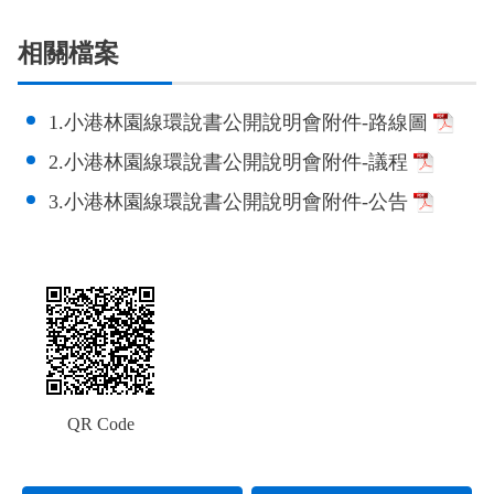
政風園地
常見問答
輕軌知識站
本局沿革
岡山路竹延伸線(第二B階段)
岡山路竹延伸線(第一階段)
相關檔案
Open Data
相關連結
組織職掌
捷運黃線
環狀輕軌
輕軌簡介
1.小港林園線環說書公開說明會附件-路線圖
打詐儀錶板
雙語詞彙
服務電話
小港林園線
輕軌與傳統火車
2.小港林園線環說書公開說明會附件-議程
輕軌與公車捷運
3.小港林園線環說書公開說明會附件-公告
無架空線
QR Code