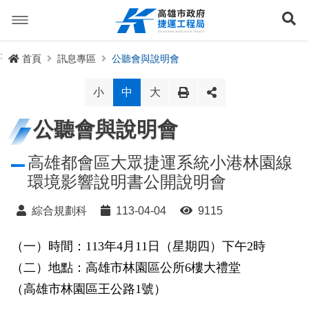
跳
到
展
主
要
內
捷運路線
:
首頁
訊息專區
公聽會與說明會
容
聯開專辦
捷運路網
小
中
大
訊息專區
捷運路線進度圖
公聽會與說明會
便民服務
長期路網規劃
捷運新訊
高雄都會區大眾捷運系統小港林園線
環境影響說明書公開說明會
交流互動
規劃中
公聽會與說明會
局長信箱
路網簡介
綜合規劃科
113-04-04
9115
關於我們
興建中
政府資訊公開
禁限建專區
照片集錦
路網規劃
捷運紫線
（一）時間：113年4月11日（星期四）下午2時
已通車
生態檢核專區
增額容積申請
影音專區
首長簡介
未來發展
前鎮漁港聯外軌道
各線計畫進度
網站導覽
（二）地點：高雄市林園區公所6樓大禮堂
性別主流化專區
檔案應用專區
特色車站
局徽
岡山路竹延伸線(第二A階段)
捷運紅/橘線
（高雄市林園區王公路1號）
English