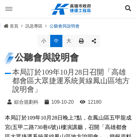
跳
到
展
主
要
內
捷運路線
:
首頁
訊息專區
公聽會與說明會
容
聯開專辦
捷運路網
小
中
大
訊息專區
捷運路線進度圖
公聽會與說明會
便民服務
長期路網規劃
捷運新訊
本局訂於109年10月28日召開「高雄
都會區大眾捷運系統黃線鳳山區地方
交流互動
規劃中
公聽會與說明會
局長信箱
路網簡介
說明會」
關於我們
興建中
政府資訊公開
禁限建專區
照片集錦
路網規劃
捷運紫線
綜合規劃科
109-10-20
12180
已通車
生態檢核專區
增額容積申請
影音專區
首長簡介
未來發展
前鎮漁港聯外軌道
各線計畫進度
本局訂於109年10月28日晚上7點，在鳳山區五甲龍成
網站導覽
宮(五甲二路730巷6號)1樓演講廳，召開「高雄都會
性別主流化專區
檔案應用專區
特色車站
局徽
岡山路竹延伸線(第二A階段)
捷運紅/橘線
English
區大眾捷運系統黃線鳳山區地方說明會」，簡報資料