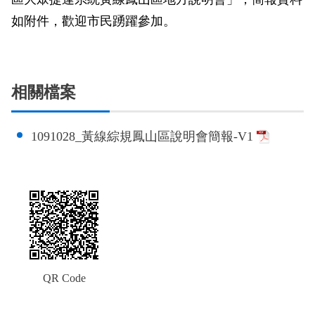
政風園地
常見問答
輕軌知識站
本局沿革
岡山路竹延伸線(第二B階段)
岡山路竹延伸線(第一階段)
如附件，歡迎市民踴躍參加。
Open Data
相關連結
組織職掌
捷運黃線
環狀輕軌
輕軌簡介
打詐儀錶板
雙語詞彙
服務電話
小港林園線
輕軌與傳統火車
相關檔案
輕軌與公車捷運
1091028_黃線綜規鳳山區說明會簡報-V1
無架空線
QR Code