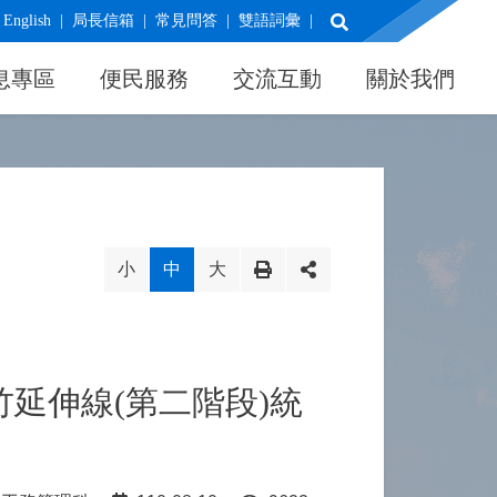
展開搜尋
English
局長信箱
常見問答
雙語詞彙
息專區
便民服務
交流互動
關於我們
小
中
大
延伸線(第二階段)統