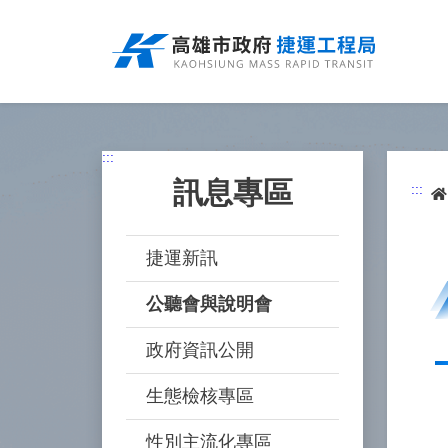
跳
到
主
要
內
容
:::
訊息專區
:::
捷運新訊
公聽會與說明會
政府資訊公開
生態檢核專區
性別主流化專區