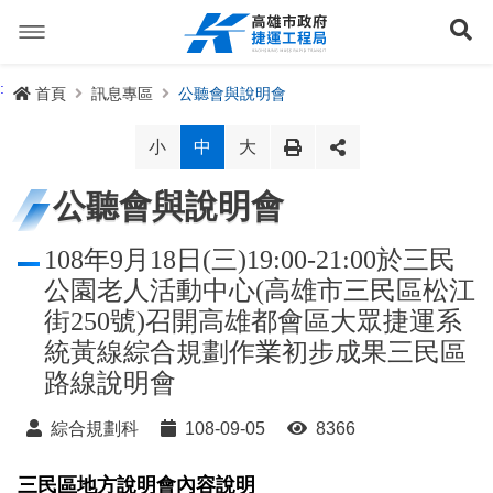
跳
到
展
主
要
內
捷運路線
:
首頁
訊息專區
公聽會與說明會
容
聯開專辦
捷運路網
小
中
大
訊息專區
捷運路線進度圖
公聽會與說明會
便民服務
長期路網規劃
捷運新訊
108年9月18日(三)19:00-21:00於三民
公園老人活動中心(高雄市三民區松江
交流互動
規劃中
公聽會與說明會
局長信箱
路網簡介
街250號)召開高雄都會區大眾捷運系
統黃線綜合規劃作業初步成果三民區
關於我們
興建中
政府資訊公開
禁限建專區
照片集錦
路網規劃
捷運紫線
路線說明會
已通車
生態檢核專區
增額容積申請
影音專區
首長簡介
未來發展
前鎮漁港聯外軌道
各線計畫進度
網站導覽
綜合規劃科
108-09-05
8366
性別主流化專區
檔案應用專區
特色車站
局徽
岡山路竹延伸線(第二A階段)
捷運紅/橘線
English
三民區地方說明會內容說明