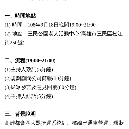
政風園地
常見問答
輕軌知識站
本局沿革
岡山路竹延伸線(第二B階段)
岡山路竹延伸線(第一階段)
一、時間地點
Open Data
相關連結
組織職掌
捷運黃線
環狀輕軌
輕軌簡介
(1) 時間：108年9月18日晚間19:00~21:00
打詐儀錶板
雙語詞彙
服務電話
小港林園線
輕軌與傳統火車
(2) 地點：三民公園老人活動中心(高雄市三民區松江
街250號)
輕軌與公車捷運
二、流程(19:00~21:00)
無架空線
(1)主持人致詞(5分鐘)
(2)規劃顧問公司簡報(30分鐘)
(3)民眾發言及意見回覆(80分鐘)
(4)主持人結語(5分鐘)
三、背景說明
高雄都會區大眾捷運系統紅、橘線已通車營運，環狀