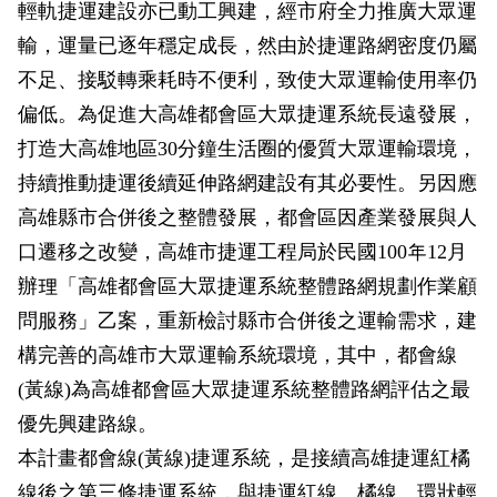
輕軌捷運建設亦已動工興建，經市府全力推廣大眾運
輸，運量已逐年穩定成長，然由於捷運路網密度仍屬
不足、接駁轉乘耗時不便利，致使大眾運輸使用率仍
偏低。為促進大高雄都會區大眾捷運系統長遠發展，
打造大高雄地區30分鐘生活圈的優質大眾運輸環境，
持續推動捷運後續延伸路網建設有其必要性。另因應
高雄縣市合併後之整體發展，都會區因產業發展與人
口遷移之改變，高雄市捷運工程局於民國100年12月
辦理「高雄都會區大眾捷運系統整體路網規劃作業顧
問服務」乙案，重新檢討縣市合併後之運輸需求，建
構完善的高雄市大眾運輸系統環境，其中，都會線
(黃線)為高雄都會區大眾捷運系統整體路網評估之最
優先興建路線。
本計畫都會線(黃線)捷運系統，是接續高雄捷運紅橘
線後之第三條捷運系統，與捷運紅線、橘線、環狀輕