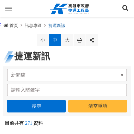
跳
到
展
主
要
內
捷運路線
:
首頁
訊息專區
捷運新訊
容
聯開專辦
捷運路網
小
中
大
訊息專區
捷運路線進度圖
捷運新訊
便民服務
長期路網規劃
捷運新訊
交流互動
規劃中
公聽會與說明會
局長信箱
路網簡介
關於我們
興建中
政府資訊公開
禁限建專區
照片集錦
路網規劃
捷運紫線
已通車
生態檢核專區
增額容積申請
影音專區
首長簡介
未來發展
前鎮漁港聯外軌道
各線計畫進度
網站導覽
目前共有
271
資料
性別主流化專區
檔案應用專區
特色車站
局徽
岡山路竹延伸線(第二A階段)
捷運紅/橘線
English