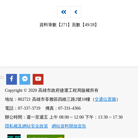
政風園地
常見問答
輕軌知識站
本局沿革
岡山路竹延伸線(第二B階段)
岡山路竹延伸線(第一階段)
Open Data
相關連結
組織職掌
捷運黃線
環狀輕軌
輕軌簡介
資料筆數【271】頁數【49/28】
打詐儀錶板
雙語詞彙
服務電話
小港林園線
輕軌與傳統火車
輕軌與公車捷運
無架空線
:::
Copyright © 2020 高雄市政府捷運工程局版權所有
地址：802721 高雄市苓雅區四維三路2號10樓（
交通位置圖
）
電話：07-337-3719 傳真：07-331-4366
辦公時間：週一至週五 上午 08:00 ~ 12:00 下午：13:30 ~ 17:30
隱私權及網站安全政策
網站資料開放宣告