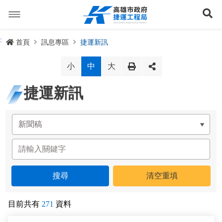
跳
到
展
主
要
內
捷運路線
:
首頁
訊息專區
捷運新訊
容
聯開專辦
捷運路網
小
中
大
訊息專區
捷運路線進度圖
捷運新訊
便民服務
長期路網規劃
捷運新訊
交流互動
規劃中
公聽會與說明會
局長信箱
路網簡介
關於我們
興建中
政府資訊公開
禁限建專區
照片集錦
路網規劃
捷運紫線
已通車
生態檢核專區
增額容積申請
影音專區
首長簡介
未來發展
前鎮漁港聯外軌道
各線計畫進度
網站導覽
目前共有
271
資料
性別主流化專區
檔案應用專區
特色車站
局徽
岡山路竹延伸線(第二A階段)
捷運紅/橘線
English