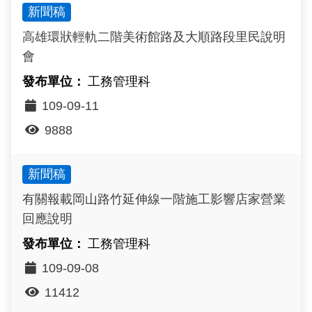
新聞稿
政風園地
常見問答
輕軌知識站
本局沿革
岡山路竹延伸線(第二B階段)
岡山路竹延伸線(第一階段)
高雄環狀輕軌二階美術館路及大順路段里民說明
Open Data
相關連結
組織職掌
捷運黃線
環狀輕軌
輕軌簡介
會
打詐儀錶板
雙語詞彙
服務電話
小港林園線
輕軌與傳統火車
工務管理科
109-09-11
輕軌與公車捷運
9888
無架空線
新聞稿
有關報載岡山路竹延伸線一階施工影響店家營業
回應說明
工務管理科
109-09-08
11412