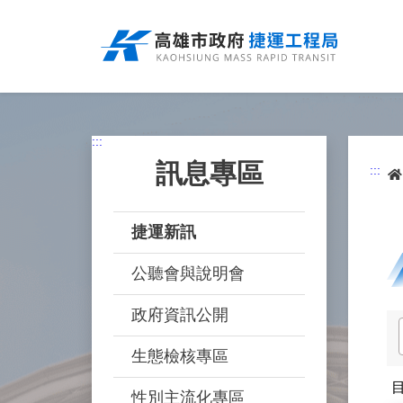
跳
到
主
要
內
容
:::
訊息專區
:::
捷運新訊
公聽會與說明會
政府資訊公開
生態檢核專區
性別主流化專區