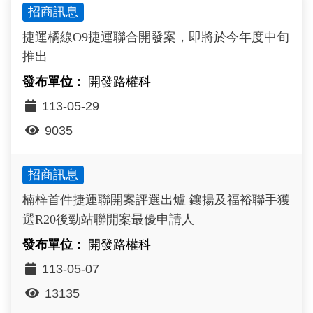
招商訊息
政風園地
常見問答
輕軌知識站
本局沿革
岡山路竹延伸線(第二B階段)
岡山路竹延伸線(第一階段)
捷運橘線O9捷運聯合開發案，即將於今年度中旬
Open Data
相關連結
組織職掌
捷運黃線
環狀輕軌
輕軌簡介
推出
打詐儀錶板
雙語詞彙
服務電話
小港林園線
輕軌與傳統火車
開發路權科
113-05-29
輕軌與公車捷運
9035
無架空線
招商訊息
楠梓首件捷運聯開案評選出爐 鑲揚及福裕聯手獲
選R20後勁站聯開案最優申請人
開發路權科
113-05-07
13135