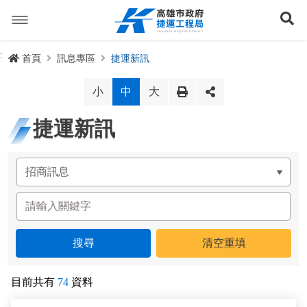
跳
到
展
主
要
內
捷運路線
:
首頁
訊息專區
捷運新訊
容
聯開專辦
捷運路網
小
中
大
訊息專區
捷運路線進度圖
捷運新訊
便民服務
長期路網規劃
捷運新訊
交流互動
規劃中
公聽會與說明會
局長信箱
路網簡介
關於我們
興建中
政府資訊公開
禁限建專區
照片集錦
路網規劃
捷運紫線
已通車
生態檢核專區
增額容積申請
影音專區
首長簡介
未來發展
前鎮漁港聯外軌道
各線計畫進度
網站導覽
目前共有
74
資料
性別主流化專區
檔案應用專區
特色車站
局徽
岡山路竹延伸線(第二A階段)
捷運紅/橘線
English