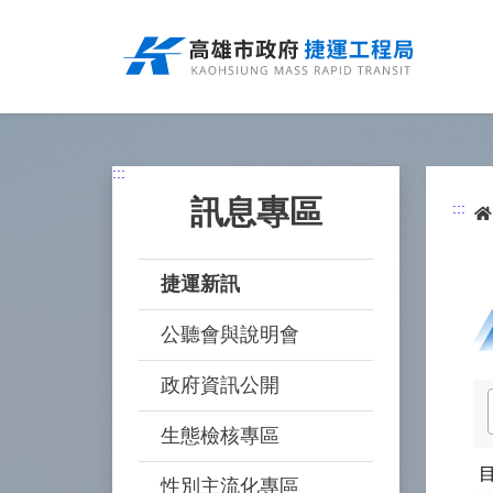
跳
到
主
要
內
容
:::
訊息專區
:::
捷運新訊
公聽會與說明會
政府資訊公開
生態檢核專區
性別主流化專區