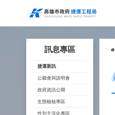
跳
到
主
要
內
容
:::
訊息專區
:::
捷運新訊
公聽會與說明會
政府資訊公開
生態檢核專區
性別主流化專區