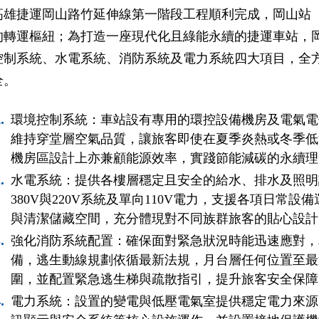
高雄捷運岡山路竹延伸線第一階段工程順利完成，岡山站（
的轉運樞紐；為打造一座現代化且綠能永續的捷運車站，
控制系統、水電系統、消防系統及電力系統四大項目，全
全。
環境控制系統：車站設有專用的環控設備機房及電氣電
維持穿堂層空氣品質，讓旅客即使在夏季炎熱或冬季低
機房區設計上亦兼顧能源效率，實踐節能減碳的永續理
水電系統：提供各樓層穩定且安全的給水、排水及照明
380V與220V系統及單向110V電力，支援各項日常
與清潔儲藏空間，充分體現對不同族群旅客的貼心設計
強化消防系統配置：確保面對緊急狀況時能迅速應對，
備，逃生動線規劃依循最新法規，月台層任何位置至最
圍，並配置緊急逃生梯與疏散指引，提升旅客安全保障
電力系統：設置的變電與低壓電氣室提供穩定電力來源