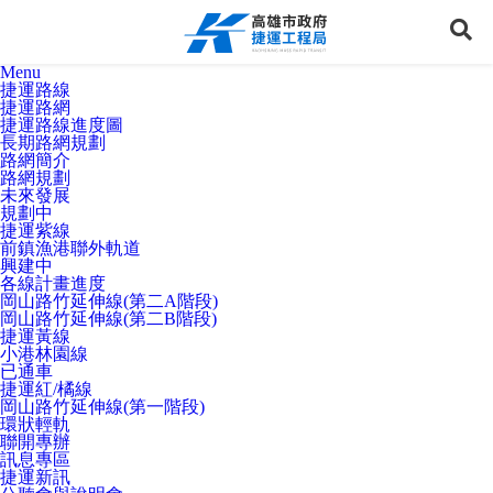
跳
到
展
主
要
Menu
內
捷運路線
容
捷運路網
捷運路線進度圖
長期路網規劃
路網簡介
路網規劃
未來發展
規劃中
捷運紫線
前鎮漁港聯外軌道
興建中
各線計畫進度
岡山路竹延伸線(第二A階段)
岡山路竹延伸線(第二B階段)
捷運黃線
小港林園線
已通車
捷運紅/橘線
岡山路竹延伸線(第一階段)
環狀輕軌
聯開專辦
訊息專區
捷運新訊