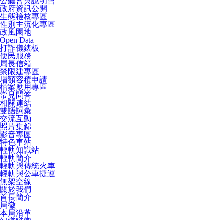
公聽會與說明會
政府資訊公開
生態檢核專區
性別主流化專區
政風園地
Open Data
打詐儀錶板
便民服務
局長信箱
禁限建專區
增額容積申請
檔案應用專區
常見問答
相關連結
雙語詞彙
交流互動
照片集錦
影音專區
特色車站
輕軌知識站
輕軌簡介
輕軌與傳統火車
輕軌與公車捷運
無架空線
關於我們
首長簡介
局徽
本局沿革