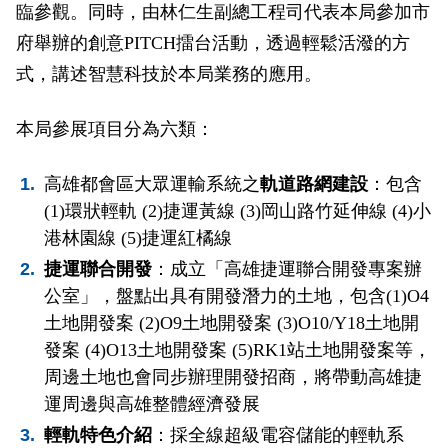
臨參觀。同時，由林仁生副總工程司代表本局參加市
府舉辦的創意PITCH擂台活動，透過輕鬆活潑的方
式，講述智慧科技於本局業務的應用。
本局參展項目分為六類：
高雄都會區大眾運輸系統之
軌道路網建設
：包含
(1)環狀輕軌 (2)捷運黃線 (3)岡山路竹延伸線 (4)小
港林園線 (5)捷運紅橘線
捷運聯合開發
：成立「高雄捷運聯合開發專案辦
公室」，盤點出具有開發潛力的土地，包含(1)O4
土地開發案 (2)O9土地開發案 (3)O10/Y18土地開
發案 (4)O13土地開發案 (5)RK1站土地開發案等，
周邊土地也會同步辦理開發招商，將帶動高雄捷
運周邊與高雄整體經濟發展
輕軌特色介紹
：採全線超級電容儲能的輕軌系