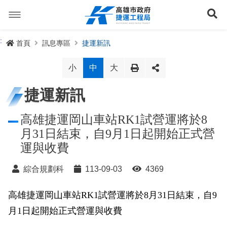
跳
到
展
主
要
內
捷運路線
:
首頁
訊息專區
捷運新訊
容
聯開專辦
捷運路網
小
中
大
訊息專區
捷運路線進度圖
捷運新訊
便民服務
長期路網規劃
捷運新訊
高雄捷運岡山車站RK1試營運將於8
月31日結束，自9月1日起開始正式營
交流互動
規劃中
公聽會與說明會
局長信箱
路網簡介
運與收費
關於我們
興建中
政府資訊公開
禁限建專區
照片集錦
路網規劃
捷運紫線
綜合規劃科
113-09-03
4369
已通車
生態檢核專區
增額容積申請
影音專區
首長簡介
未來發展
前鎮漁港聯外軌道
各線計畫進度
高雄捷運岡山車站RK1試營運將於8月31日結束，自9
網站導覽
月1日起開始正式營運與收費
性別主流化專區
檔案應用專區
特色車站
局徽
岡山路竹延伸線(第二A階段)
捷運紅/橘線
English