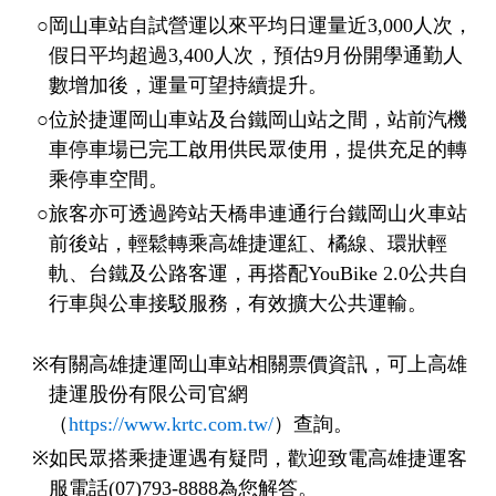
政風園地
常見問答
輕軌知識站
本局沿革
岡山路竹延伸線(第二B階段)
岡山路竹延伸線(第一階段)
岡山車站自試營運以來平均日運量近3,000人次，
假日平均超過3,400人次，預估9月份開學通勤人
Open Data
相關連結
組織職掌
捷運黃線
環狀輕軌
輕軌簡介
數增加後，運量可望持續提升。
位於捷運岡山車站及台鐵岡山站之間，站前汽機
打詐儀錶板
雙語詞彙
服務電話
小港林園線
輕軌與傳統火車
車停車場已完工啟用供民眾使用，提供充足的轉
乘停車空間。
輕軌與公車捷運
旅客亦可透過跨站天橋串連通行台鐵岡山火車站
無架空線
前後站，輕鬆轉乘高雄捷運紅、橘線、環狀輕
軌、台鐵及公路客運，再搭配YouBike 2.0公共自
行車與公車接駁服務，有效擴大公共運輸。
有關高雄捷運岡山車站相關票價資訊，可上高雄
捷運股份有限公司官網
（
https://www.krtc.com.tw/
）查詢。
如民眾搭乘捷運遇有疑問，歡迎致電高雄捷運客
服電話(07)793-8888為您解答。