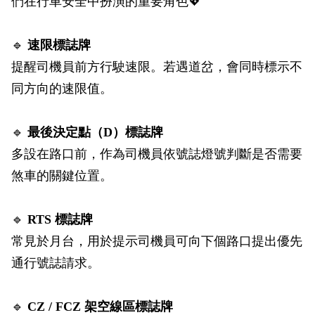
們在行車安全中扮演的重要角色💖
政風園地
常見問答
輕軌知識站
本局沿革
岡山路竹延伸線(第二B階段)
岡山路竹延伸線(第一階段)
🔹
速限標誌牌
Open Data
相關連結
組織職掌
捷運黃線
環狀輕軌
輕軌簡介
提醒司機員前方行駛速限。若遇道岔，會同時標示不
打詐儀錶板
雙語詞彙
服務電話
小港林園線
輕軌與傳統火車
同方向的速限值。
輕軌與公車捷運
🔹
最後決定點（
D
）標誌牌
無架空線
多設在路口前，作為司機員依號誌燈號判斷是否需要
煞車的關鍵位置。
🔹
RTS
標誌牌
常見於月台，用於提示司機員可向下個路口提出優先
通行號誌請求。
🔹
CZ / FCZ
架空線區標誌牌