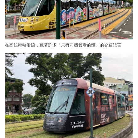
在高雄輕軌沿線，藏著許多「只有司機員看的懂」的交通語言