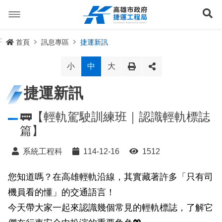
跳
到
展
主
要
內
捷運路線
:
首頁
訊息專區
捷運新訊
容
聯開專辦
捷運路網
小
中
大
訊息專區
捷運路線進度圖
捷運新訊
便民服務
長期路網規劃
捷運新訊
🚃【輕軌駕駛訓練班｜認識輕軌標誌
篇】
交流互動
規劃中
公聽會與說明會
局長信箱
路網簡介
系統工程科
114-12-16
1512
關於我們
興建中
政府資訊公開
禁限建專區
照片集錦
路網規劃
捷運紫線
您知道嗎？在高雄輕軌沿線，其實藏著許多「只有司
已通車
生態檢核專區
增額容積申請
影音專區
首長簡介
未來發展
前鎮漁港聯外軌道
各線計畫進度
網站導覽
機員看的懂」的交通語言！
性別主流化專區
檔案應用專區
特色車站
局徽
岡山路竹延伸線(第二A階段)
捷運紅/橘線
今天帶大家一起來認識幾個常見的輕軌標誌，了解它
English