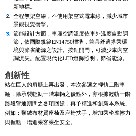
政風園地
常見問答
輕軌知識站
本局沿革
岡山路竹延伸線(第二B階段)
岡山路竹延伸線(第一階段)
新地標。
全程無架空線，不使用架空式電車線，減少城市
Open Data
相關連結
組織職掌
捷運黃線
環狀輕軌
輕軌簡介
景觀視覺衝擊。
節能設計方面，車廂空調溫度依車外溫度自動調
打詐儀錶板
雙語詞彙
服務電話
小港林園線
輕軌與傳統火車
節，依國際規範EN14750標準，兼具舒適搭乘環
境與節省能源之設計。按鈕開門，可減少車內空
輕軌與公車捷運
調流失。配置現代化LED燈飾照明，節省能源。
無架空線
創新性
站在巨人的肩膀上再出發，本次參選之輕軌二階車
輛，除承襲輕軌一階車輛之優點外，亦根據輕軌一階
路段營運期間之各項回饋，再予精進和創新本系統。
例如：類絨布材質座椅及座椅扶手，增加乘坐摩擦力
與握點，增進乘客乘坐安全。