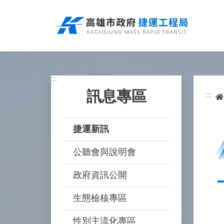
跳
到
主
要
內
容
:::
訊息專區
:::
捷運新訊
公聽會與說明會
政府資訊公開
生態檢核專區
性別主流化專區