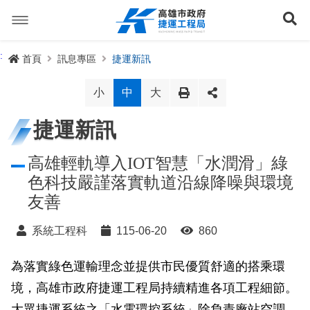
跳
到
展
主
要
內
捷運路線
:
首頁
訊息專區
捷運新訊
容
聯開專辦
捷運路網
小
中
大
訊息專區
捷運路線進度圖
捷運新訊
便民服務
長期路網規劃
捷運新訊
高雄輕軌導入IOT智慧「水潤滑」綠
色科技嚴謹落實軌道沿線降噪與環境
交流互動
規劃中
公聽會與說明會
局長信箱
路網簡介
友善
關於我們
興建中
政府資訊公開
禁限建專區
照片集錦
路網規劃
捷運紫線
系統工程科
115-06-20
860
已通車
生態檢核專區
增額容積申請
影音專區
首長簡介
未來發展
前鎮漁港聯外軌道
各線計畫進度
為落實綠色運輸理念並提供市民優質舒適的搭乘環
網站導覽
境，高雄市政府捷運工程局持續精進各項工程細節。
性別主流化專區
檔案應用專區
特色車站
局徽
岡山路竹延伸線(第二A階段)
捷運紅/橘線
English
大眾捷運系統之「水電環控系統」除負責廠站空調、