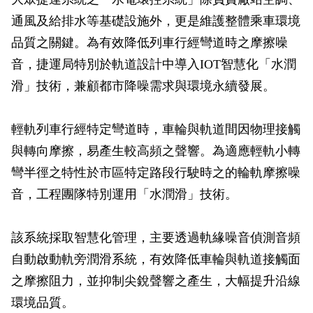
政風園地
常見問答
輕軌知識站
本局沿革
岡山路竹延伸線(第二B階段)
岡山路竹延伸線(第一階段)
通風及給排水等基礎設施外，更是維護整體乘車環境
品質之關鍵。為有效降低列車行經彎道時之摩擦噪
Open Data
相關連結
組織職掌
捷運黃線
環狀輕軌
輕軌簡介
音，捷運局特別於軌道設計中導入IOT智慧化「水潤
打詐儀錶板
雙語詞彙
服務電話
小港林園線
輕軌與傳統火車
滑」技術，兼顧都市降噪需求與環境永續發展。
輕軌與公車捷運
輕軌列車行經特定彎道時，車輪與軌道間因物理接觸
無架空線
與轉向摩擦，易產生較高頻之聲響。為適應輕軌小轉
彎半徑之特性於市區特定路段行駛時之的輪軌摩擦噪
音，工程團隊特別運用「水潤滑」技術。
該系統採取智慧化管理，主要透過軌緣噪音偵測音頻
自動啟動軌旁潤滑系統，有效降低車輪與軌道接觸面
之摩擦阻力，並抑制尖銳聲響之產生，大幅提升沿線
環境品質。