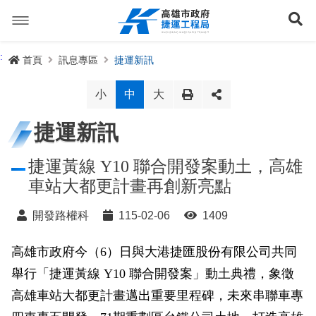
跳
到
展
主
要
內
捷運路線
:
首頁
訊息專區
捷運新訊
容
聯開專辦
捷運路網
小
中
大
訊息專區
捷運路線進度圖
捷運新訊
便民服務
長期路網規劃
捷運新訊
捷運黃線 Y10 聯合開發案動土，高雄
車站大都更計畫再創新亮點
交流互動
規劃中
公聽會與說明會
局長信箱
路網簡介
開發路權科
115-02-06
1409
關於我們
興建中
政府資訊公開
禁限建專區
照片集錦
路網規劃
捷運紫線
高雄市政府今（6）日與大港捷匯股份有限公司共同
已通車
生態檢核專區
增額容積申請
影音專區
首長簡介
未來發展
前鎮漁港聯外軌道
各線計畫進度
網站導覽
舉行「捷運黃線 Y10 聯合開發案」動土典禮，象徵
性別主流化專區
檔案應用專區
特色車站
局徽
岡山路竹延伸線(第二A階段)
捷運紅/橘線
高雄車站大都更計畫邁出重要里程碑，未來串聯車專
English