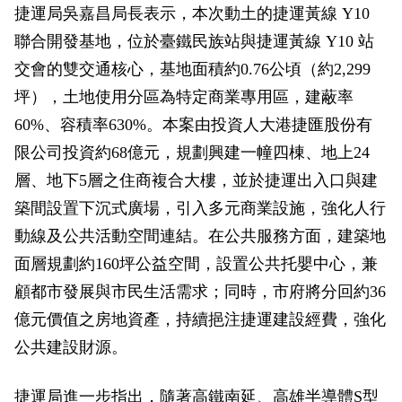
捷運局吳嘉昌局長表示，本次動土的捷運黃線 Y10
聯合開發基地，位於臺鐵民族站與捷運黃線 Y10 站
交會的雙交通核心，基地面積約0.76公頃（約2,299
坪），土地使用分區為特定商業專用區，建蔽率
60%、容積率630%。本案由投資人大港捷匯股份有
限公司投資約68億元，規劃興建一幢四棟、地上24
層、地下5層之住商複合大樓，並於捷運出入口與建
築間設置下沉式廣場，引入多元商業設施，強化人行
動線及公共活動空間連結。在公共服務方面，建築地
面層規劃約160坪公益空間，設置公共托嬰中心，兼
顧都市發展與市民生活需求；同時，市府將分回約36
億元價值之房地資產，持續挹注捷運建設經費，強化
公共建設財源。
捷運局進一步指出，隨著高鐵南延、高雄半導體S型