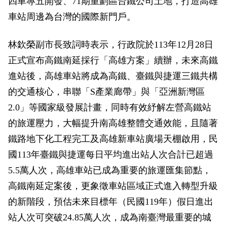
四車專五開發、71期重劃區台鐵公司土地，打造高雄
政風園地
常見問答
輕軌知識站
本局沿革
岡山路竹延伸線(第二B階段)
岡山路竹延伸線(第一階段)
車站周邊為台灣的國際新門戶。
Open Data
相關連結
組織職掌
捷運黃線
環狀輕軌
輕軌簡介
林欽榮副市長致詞時表示，行政院於113年12月28日
打詐儀錶板
雙語詞彙
服務電話
小港林園線
輕軌與傳統火車
正式宣布高鐵南延採行「高雄方案」續辦，未來高鐵
進站後，高雄車站將成為高鐵、臺鐵與捷運三鐵共構
輕軌與公車捷運
的交通核心，串聯「S產業廊帶」與「亞洲新灣區
2.0」等國家級發展計畫，同時有效紓解左營高鐵站
無架空線
的旅運壓力，大幅提升南高雄整體交通效能，且隨著
鐵路地下化工程完工及高雄新車站廣場天棚啟用，民
國113年臺鐵與捷運每日平均進出站人次合計已超過
5.5萬人次，高雄車站已成為重要的旅運匯集節點，
高鐵南延定案後，更象徵車站區域正式進入轉型升級
的新階段，預估未來目標年（民國119年）假日進出
站人次可突破24.85萬人次，成為南臺灣最重要的城