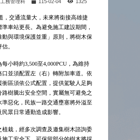
工務管理科
115-02-04
1325
道，交通流量大，未來將銜接高雄捷
標準車站更長。為避免施工建設期間，
推動與環境保護並重」原則，將樹木保
評估。
約3,500至4,000PCU，為維持
路口並須配置左（右）轉附加車道。依
緩衝區須依公式配置，提供駕駛人足夠
分路樹騰出安全空間，實屬無可避免之
水準惡化，民族一路交通壅塞將外溢至
及民眾日常通勤造成影響。
之植栽，經多次調查及邀集樹木諮詢委
及施工安全下，可保留部分的樹木將採