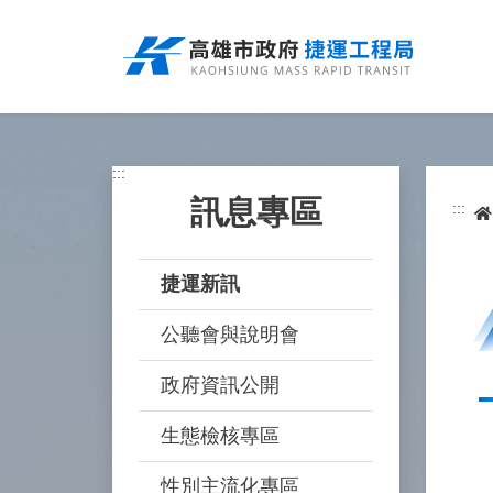
跳
到
主
要
內
容
:::
訊息專區
:::
捷運新訊
公聽會與說明會
政府資訊公開
生態檢核專區
性別主流化專區