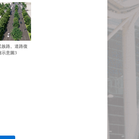
民族路。道路復
廊示意圖3