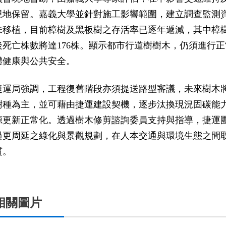
現地保留。嘉義大學並針對施工影響範圍，建立調查監測
未移植，目前樟樹及黑板樹之存活率已逐年遞減，其中樟樹15
後死亡株數將達176株。顯示都市行道樹樹木，仍須進行
體健康與公共安全。
捷運局強調，工程復舊階段亦須提送路型審議，未來樹木
樹種為主，並可藉由捷運建設契機，逐步汰換現況固碳能
源更新正常化。透過樹木修剪諮詢委員支持與指導，捷運
過更周延之綠化與景觀規劃，在人本交通與環境生態之間
質。
相關圖片