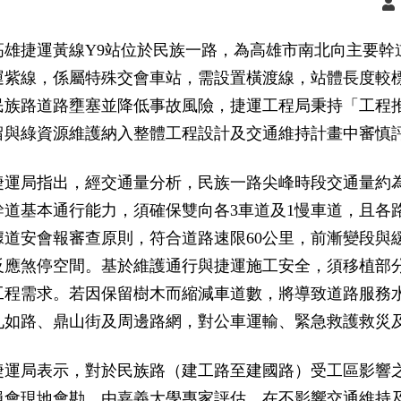
高雄捷運黃線Y9站位於民族一路，為高雄市南北向主要幹
運紫線，係屬特殊交會車站，需設置橫渡線，站體長度較
民族路道路壅塞並降低事故風險，捷運工程局秉持「工程
留與綠資源維護納入整體工程設計及交通維持計畫中審慎
捷運局指出，經交通量分析，民族一路尖峰時段交通量約為每小時
幹道基本通行能力，須確保雙向各3車道及1慢車道，且各
據道安會報審查原則，符合道路速限60公里，前漸變段與
反應煞停空間。基於維護通行與捷運施工安全，須移植部
工程需求。若因保留樹木而縮減車道數，將導致道路服務
九如路、鼎山街及周邊路網，對公車運輸、緊急救護救災
捷運局表示，對於民族路（建工路至建國路）受工區影響
員會現地會勘，由嘉義大學專家評估，在不影響交通維持