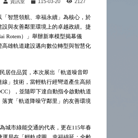
資訊室
115-03-20
2127
局以「智慧領航、幸福永續」為核心，於
建設與友善鄰里環境上的卓越政績。捷
i Rotem）」舉辦新車模型揭幕儀
證高雄軌道建設邁向數位轉型與智慧化
民居住品質，本次展出「軌道噪音即
連線」技術，當輕軌行經彎道產生高頻
CC），並隨即下達自動指令啟動軌道
，落實「軌道降噪守鄰里」的友善環境
為城市綠能交通的代表，更在115年春
績。捷運局在「輕軌成圓，幸福綿延：全齡