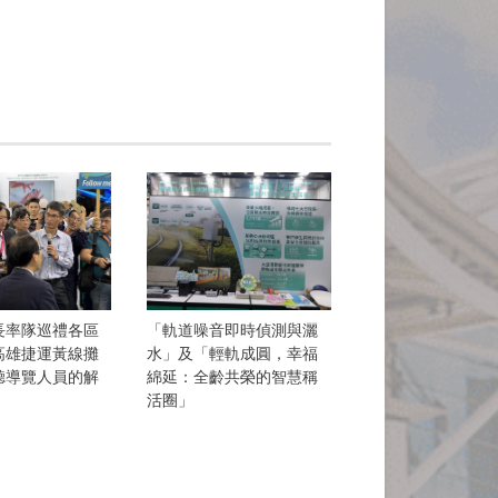
長率隊巡禮各區
「軌道噪音即時偵測與灑
高雄捷運黃線攤
水」及「輕軌成圓，幸福
聽導覽人員的解
綿延：全齡共榮的智慧稱
活圈」