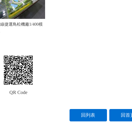
線捷運鳥松機廠1/400模
型
QR Code
回列表
回首