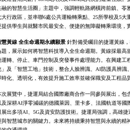
共融的智慧生活圈」主題中，強調輕軌路網橫跨前鎮、苓
七大行政區，並串聯6處公共運輸轉乘點、25所學校及5
更提供學生與就醫市民最安全、便捷的無障礙轉乘環境，
智慧黃線 全生命週期永續願景
針對備受矚目的捷運黃線，
為題，展示如何將智慧科技導入全生命週期。黃線採最高規
動運轉、停止、車門控制及突發事件處理能力。在興建工程
統」及「智慧工地」技術，整合人臉辨識、AI防護具辨識
即時化、透明化，有效提升施工效率並確保職安及工程品
本次展覽中，捷運局結合國際廠商合作一同參與展出，包含
以及深耕AI淨零減碳的德國萊因、里卡多、法國軌道等國
司展出多項AI、5G及資安防護技術。捷運局強調，高雄
型與智慧城市的關鍵力。未來將持續秉持智慧與永續的精