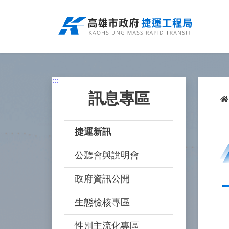
跳
到
主
要
內
容
:::
訊息專區
:::
捷運新訊
公聽會與說明會
政府資訊公開
生態檢核專區
性別主流化專區