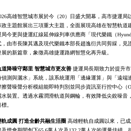
2026高雄智慧城市展於今（20）日盛大開幕，高市捷運
市政主題館展出三項重大主題，全面展現高雄在智慧軌道
運局今更與捷運紅線延伸線列車供應商「現代樂鐵（Hyunda
式，由市長陳其邁及現代樂鐵本部長趙逸衍共同剪綵，見
發展的新篇章，象徵高雄捷運路網智慧化再升級。
軌道降噪守鄰里 智慧城市更友善
捷運局長期致力於提升市
時偵測與灑水」系統，該系統運用「邊緣運算」與「遠端
摩擦聲噪聲分析模組能即時判別並同步資訊至行控中心（O
灑水裝置。透過水霧潤滑軌道與鋼輪，有效降低尖銳噪音
目標。
輕軌成圓 打造全齡共融生活圈
高雄輕軌自成圓以來，已成
節及燈會期間創下65.6萬人次及132.2萬人次的運量佳