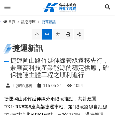
跳
到
展
主
要
內
捷運路線
:
首頁
訊息專區
捷運新訊
容
聯開專辦
捷運路網
小
中
大
訊息專區
捷運路線進度圖
捷運新訊
便民服務
長期路網規劃
捷運新訊
捷運岡山路竹延伸線管線遷移先行，
兼顧高科技產業能源的穩定供應，確
交流互動
規劃中
公聽會與說明會
局長信箱
路網簡介
保捷運主體工程之順利進行
關於我們
興建中
政府資訊公開
禁限建專區
照片集錦
路網規劃
捷運紫線
工務管理科
115-05-24
1054
已通車
生態檢核專區
增額容積申請
影音專區
首長簡介
未來發展
前鎮漁港聯外軌道
各線計畫進度
捷運岡山路竹延伸線分兩階段推動，共計建置
網站導覽
RK1~RK8等8座高架捷運車站。第1階段路線自紅線
性別主流化專區
檔案應用專區
特色車站
局徽
岡山路竹延伸線(第二A階段)
捷運紅/橘線
English
R24車站往北至RK1車站，已於113年6月通車營運；