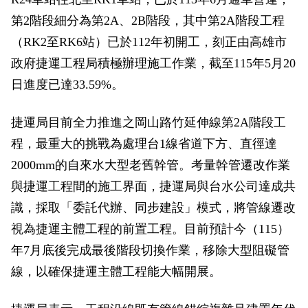
政風園地
常見問答
輕軌知識站
本局沿革
岡山路竹延伸線(第二B階段)
岡山路竹延伸線(第一階段)
第2階段細分為第2A、2B階段，其中第2A階段工程
（RK2至RK6站）已於112年初開工，刻正由高雄市
Open Data
相關連結
組織職掌
捷運黃線
環狀輕軌
輕軌簡介
政府捷運工程局積極辦理施工作業，截至115年5月20
打詐儀錶板
雙語詞彙
服務電話
小港林園線
輕軌與傳統火車
日進度已達33.59%。
輕軌與公車捷運
捷運局目前全力推進之岡山路竹延伸線第2A階段工
程，最重大的挑戰為處理台1線省道下方、直徑達
無架空線
2000mm的自來水大型老舊幹管。考量幹管遷改作業
與捷運工程間的施工界面，捷運局與台水公司達成共
識，採取「委託代辦、同步建設」模式，將管線遷改
視為捷運主體工程的前置工程。目前預計今（115）
年7月底後完成最後階段切換作業，移除大型阻礙管
線，以確保捷運主體工程能大幅開展。