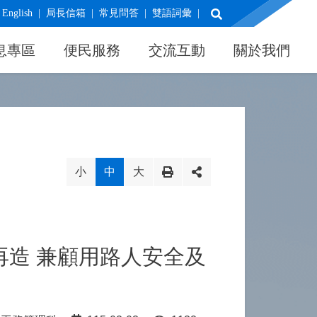
展開搜尋
English
局長信箱
常見問答
雙語詞彙
息專區
便民服務
交流互動
關於我們
小
中
大
造 兼顧用路人安全及