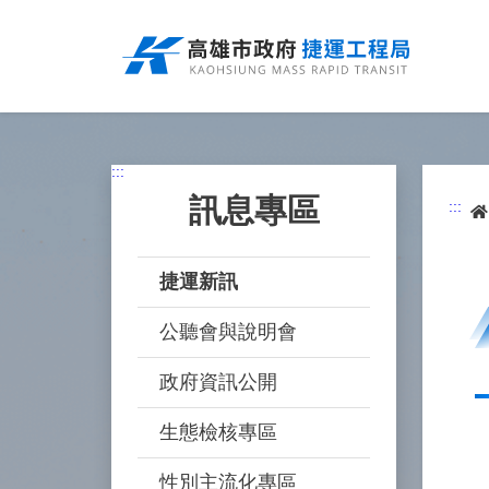
跳
到
主
要
內
容
:::
訊息專區
:::
捷運新訊
公聽會與說明會
政府資訊公開
生態檢核專區
性別主流化專區