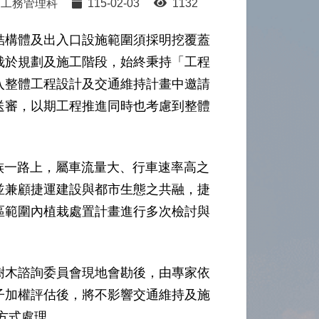
工務管理科
115-02-03
1132
結構體及出入口設施範圍須採明挖覆蓋
栽於規劃及施工階段，始終秉持「工程
入整體工程設計及交通維持計畫中邀請
送審，以期工程推進同時也考慮到整體
民族一路上，屬車流量大、行車速率高之
並兼顧捷運建設與都市生態之共融，捷
區範圍內植栽處置計畫進行多次檢討與
樹木諮詢委員會現地會勘後，由專家依
子加權評估後，將不影響交通維持及施
方式處理。