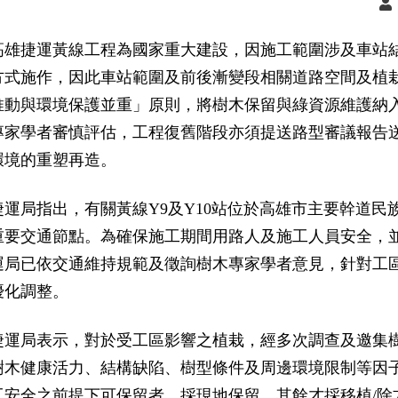
高雄捷運黃線工程為國家重大建設，因施工範圍涉及車站
方式施作，因此車站範圍及前後漸變段相關道路空間及植
推動與環境保護並重」原則，將樹木保留與綠資源維護納
專家學者審慎評估，工程復舊階段亦須提送路型審議報告
環境的重塑再造。
捷運局指出，有關黃線Y9及Y10站位於高雄市主要幹道
重要交通節點。為確保施工期間用路人及施工人員安全，
運局已依交通維持規範及徵詢樹木專家學者意見，針對工
優化調整。
捷運局表示，對於受工區影響之植栽，經多次調查及邀集
樹木健康活力、結構缺陷、樹型條件及周邊環境限制等因
工安全之前提下可保留者，採現地保留，其餘才採移植/除