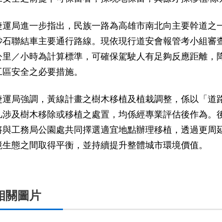
捷運局進一步指出，民族一路為高雄市南北向主要幹道之
砂石聯結車主要通行路線。現依現行道安會報管考小組審查
公里／小時為計算標準，可確保駕駛人有足夠反應距離，
工區安全之必要措施。
捷運局強調，黃線計畫之樹木移植及植栽調整，係以「道
凡涉及樹木移除或移植之處置，均係經專業評估後作為。
將與工務局公園處共同擇選適宜地點辦理移植，透過更周
境生態之間取得平衡，並持續提升整體城市環境價值。
相關圖片