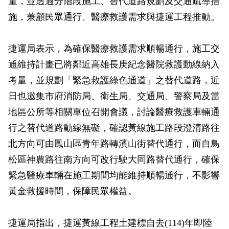
量，並透過分階段施工、替代道路規劃及交通疏導措
政風園地
常見問答
輕軌知識站
本局沿革
岡山路竹延伸線(第二B階段)
岡山路竹延伸線(第一階段)
施，兼顧民眾通行、醫療救護需求與捷運工程推動。
Open Data
相關連結
組織職掌
捷運黃線
環狀輕軌
輕軌簡介
捷運局表示，為確保醫療救護需求順暢通行，施工交
打詐儀錶板
雙語詞彙
服務電話
小港林園線
輕軌與傳統火車
通維持計畫已將鄰近高雄長庚紀念醫院救護動線納入
考量，並規劃「緊急救護綠色通道」之替代道路，近
輕軌與公車捷運
日也邀集市府消防局、衛生局、交通局、警察局及當
無架空線
地區公所等相關單位召開會議，討論醫療救護車輛通
行之替代道路動線無礙，確認黃線施工路段澄清路往
北方向可由鳳山區青年路轉濱山街替代通行，而自鳥
松區神農路往南方向可改行駛大同路替代通行，確保
緊急醫療車輛在施工期間均能維持順暢通行，不影響
黃金救援時間，保障民眾權益。
捷運局指出，捷運黃線工程土建標自去(114)年即陸