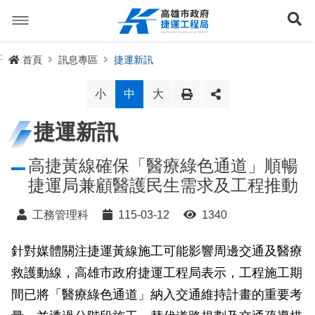
跳
到
展
主
要
內
捷運路線
:
首頁
訊息專區
捷運新訊
容
聯開專辦
捷運路網
小
中
大
訊息專區
捷運路線進度圖
捷運新訊
便民服務
長期路網規劃
捷運新訊
高捷黃線確保「醫療綠色通道」順暢
捷運局兼顧醫護民生需求及工程推動
交流互動
規劃中
公聽會與說明會
局長信箱
路網簡介
工務管理科
115-03-12
1340
關於我們
興建中
政府資訊公開
禁限建專區
照片集錦
路網規劃
捷運紫線
針對媒體關注捷運黃線施工可能影響周邊交通及醫療
已通車
生態檢核專區
增額容積申請
影音專區
首長簡介
未來發展
前鎮漁港聯外軌道
各線計畫進度
網站導覽
救護動線，高雄市政府捷運工程局表示，工程施工期
性別主流化專區
檔案應用專區
特色車站
局徽
岡山路竹延伸線(第二A階段)
捷運紅/橘線
間已將「醫療綠色通道」納入交通維持計畫的重要考
English