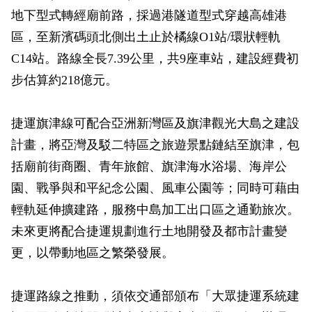
地下型式轉經廟前路，採過港隧道型式穿越高雄港
區，至新濱碼頭北側出土止於橘線O1站/環狀輕軌
C14站。路線全長7.39公里，共9座車站，建設經費初
步估算約218億元。
捷運旗津線可配合亞洲新灣區及旗津觀光大島之建設
計畫，將亞灣及駁二特區之旅遊景點鏈結至旗津，包
括廟前街商圈、青年旅館、旗津海水浴場、海岸公
園、戰爭與和平紀念公園、風車公園等；同時可藉由
輕軌延伸擴建路，服務中島加工出口區之通勤旅次。
未來更將配合捷運規劃進行土地開發及都市計畫變
更，以帶動地區之繁榮發展。
捷運路線之推動，須依交通部頒布「大眾捷運系統建