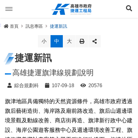
跳
到
展
主
要
內
捷運路線
:
首頁
訊息專區
捷運新訊
容
聯開專辦
捷運路網
小
中
大
訊息專區
捷運路線進度圖
捷運新訊
便民服務
長期路網規劃
捷運新訊
高雄捷運旗津線規劃說明
交流互動
規劃中
公聽會與說明會
局長信箱
路網簡介
綜合規劃科
107-09-18
20576
關於我們
興建中
政府資訊公開
禁限建專區
照片集錦
路網規劃
捷運紫線
旗津地區具備獨特的天然資源條件，高雄市政府透過
旗后藝術造街、海岸路及廟前路改造、旗后山週邊環
已通車
生態檢核專區
增額容積申請
影音專區
首長簡介
未來發展
前鎮漁港聯外軌道
各線計畫進度
網站導覽
境景觀及動線改善、商店街再造、旗津新行政中心建
性別主流化專區
檔案應用專區
特色車站
局徽
岡山路竹延伸線(第二A階段)
捷運紅/橘線
設、海岸公園遊客服務中心及週邊環境改善工程、旗
English