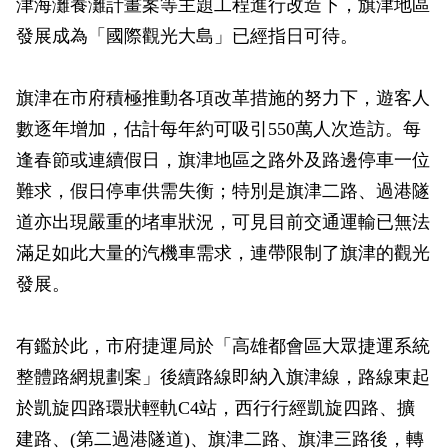
津海灘養灘計畫案等主題工程進行改造下，旗津地區
政風園地
常見問答
輕軌知識站
本局沿革
岡山路竹延伸線(第二B階段)
岡山路竹延伸線(第一階段)
發展成為「國際觀光大島」已經指日可待。
Open Data
相關連結
組織職掌
捷運黃線
環狀輕軌
輕軌簡介
旗津在市府積極推動各項改革措施的努力下，遊客人
打詐儀錶板
雙語詞彙
服務電話
小港林園線
輕軌與傳統火車
數逐年增加，估計每年約可吸引550萬人次造訪。每
逢春節或連續假日，旗津地區之路外及路邊停車一位
輕軌與公車捷運
難求，假日停車供需失衡；特別是旗津二路、過港隧
無架空線
道亦出現嚴重的堵車狀況，可見目前交通運輸已無法
滿足如此大量的汽機車需求，連帶限制了旗津的觀光
發展。
有鑑於此，市府捷運局於「高雄都會區大眾捷運系統
整體路網規劃案」後續路線即納入旗津線，路線東起
於凱旋四路環狀輕軌C4站，西行行經凱旋四路、擴
建路、(第二過港隧道)、旗津二路、旗津三路後，轉