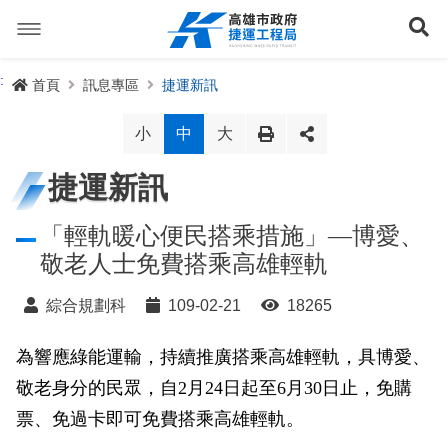
跳
到
展
主
要
內
捷運路線
:
首頁
訊息專區
捷運新訊
容
聯開專辦
捷運路網
小
中
大
訊息專區
捷運路線進度圖
捷運新訊
便民服務
長期路網規劃
捷運新訊
「輕軌暖心便民搭乘措施」—博愛、
敬老人士免費搭乘高雄輕軌
交流互動
規劃中
公聽會與說明會
局長信箱
路網簡介
綜合規劃科
109-02-21
18265
關於我們
興建中
政府資訊公開
禁限建專區
照片集錦
路網規劃
捷運紫線
為響應綠能運輸，持續推廣搭乘高雄輕軌，具博愛、
已通車
生態檢核專區
增額容積申請
影音專區
首長簡介
未來發展
前鎮漁港聯外軌道
各線計畫進度
網站導覽
敬老身分的民眾，自2月24日起至6月30日止，免購
性別主流化專區
檔案應用專區
特色車站
局徽
岡山路竹延伸線(第二A階段)
捷運紅/橘線
票、免過卡即可免費搭乘高雄輕軌。
English