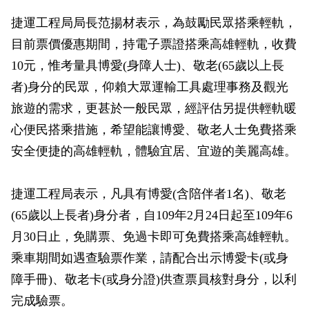
政風園地
常見問答
輕軌知識站
本局沿革
岡山路竹延伸線(第二B階段)
岡山路竹延伸線(第一階段)
捷運工程局局長范揚材表示，為鼓勵民眾搭乘輕軌，
目前票價優惠期間，持電子票證搭乘高雄輕軌，收費
Open Data
相關連結
組織職掌
捷運黃線
環狀輕軌
輕軌簡介
10元，惟考量具博愛(身障人士)、敬老(65歲以上長
打詐儀錶板
雙語詞彙
服務電話
小港林園線
輕軌與傳統火車
者)身分的民眾，仰賴大眾運輸工具處理事務及觀光
旅遊的需求，更甚於一般民眾，經評估另提供輕軌暖
輕軌與公車捷運
心便民搭乘措施，希望能讓博愛、敬老人士免費搭乘
無架空線
安全便捷的高雄輕軌，體驗宜居、宜遊的美麗高雄。
捷運工程局表示，凡具有博愛(含陪伴者1名)、敬老
(65歲以上長者)身分者，自109年2月24日起至109年6
月30日止，免購票、免過卡即可免費搭乘高雄輕軌。
乘車期間如遇查驗票作業，請配合出示博愛卡(或身
障手冊)、敬老卡(或身分證)供查票員核對身分，以利
完成驗票。