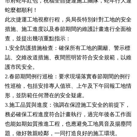
市府蛇年紅包，祝福全體捷運施工團隊，蛇年行大運
政風園地
常見問答
輕軌知識站
本局沿革
岡山路竹延伸線(第二B階段)
岡山路竹延伸線(第一階段)
蛇麼都順利！
此次捷運工地視察行程，吳局長特別針對工地的安全
Open Data
相關連結
組織職掌
捷運黃線
環狀輕軌
輕軌簡介
措施、施工進度以及春節期間的維護計畫進行全面檢
打詐儀錶板
雙語詞彙
服務電話
小港林園線
輕軌與傳統火車
查，並提出幾項重點指示：
1.安全防護措施檢查：確保所有工地的圍籬、警示標
輕軌與公車捷運
誌、交維改道措施、夜間照明皆符合安全規範，以維
無架空線
護市民安全。
2.春節期間例行巡檢：要求現場落實春節期間的例行
性巡檢，包括安排專人值班、上午及下午回報工地情
形，並防範任何潛在的安全疑慮。
3.施工品質與進度：強調在保證施工安全的前提下，
務必確保工程進度符合計畫執行，過完年後各工作面
也能如期如質推進工程，也應避免工地異音及揚塵問
題，做好敦親睦鄰，一同打造良好的施工環境。