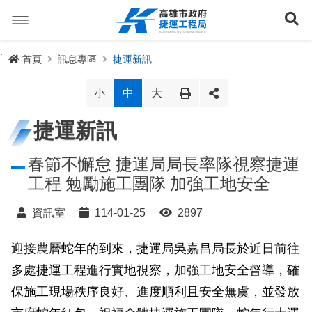
跳
到
展
主
要
內
捷運路線
:
首頁
訊息專區
捷運新訊
容
聯開專辦
捷運路網
小
中
大
訊息專區
捷運路線進度圖
捷運新訊
便民服務
長期路網規劃
捷運新訊
春節不懈怠 捷運局局長率隊視察捷運
工程 勉勵施工團隊 加強工地安全
交流互動
規劃中
公聽會與說明會
局長信箱
路網簡介
資訊室
114-01-25
2897
關於我們
興建中
政府資訊公開
禁限建專區
照片集錦
路網規劃
捷運紫線
迎接農曆蛇年的到來，捷運局吳嘉昌局長於近日前往
已通車
生態檢核專區
增額容積申請
影音專區
首長簡介
未來發展
前鎮漁港聯外軌道
各線計畫進度
網站導覽
多處捷運工程進行實地視察，加強工地安全督導，確
性別主流化專區
檔案應用專區
特色車站
局徽
岡山路竹延伸線(第二A階段)
捷運紅/橘線
保施工現場秩序良好、進度順利且安全無虞，並發放
English