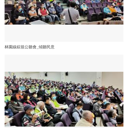
林園線綜規公聽會_傾聽民意