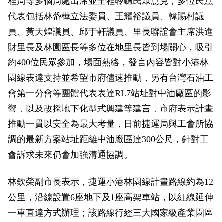
程局等多個局處出席並全程聆聽民眾意見，多位民意
政風園地
常見問答
輕軌知識站
本局沿革
岡山路竹延伸線(第二B階段)
岡山路竹延伸線(第一階段)
代表包括林岱樺立法委員、王耀裕議員、韓賜村議
員、黃天煌議員、邱于軒議員、里長聯誼會主席洪進
Open Data
相關連結
組織職掌
捷運黃線
環狀輕軌
輕軌簡介
財里長及林園區長等多位在地里長皆到場關心，吸引
打詐儀錶板
雙語詞彙
服務電話
小港林園線
輕軌與傳統火車
約400位民眾參加，場面熱絡，發言內容皆對小港林
園線表達支持並希望市府儘速推動，另有台灣石油工
輕軌與公車捷運
會第一分會等團體代表表達RL7站址對中油廠區的影
無架空線
響，以及改採地下化型式興建等建言，市府表示計畫
推動一貫以安全為最大考量，日前捷運局與工會所協
調的最新方案站址距離中油廠區達300公尺，針對工
會訴求未來仍會加強溝通協調。
林欽榮副市長表示，捷運小港林園線計畫路線約為12
公里，沿線設置6座地下及1座高架車站，以紅線延伸
一車直達方式辦理；該路線行經三大國家級產業園區