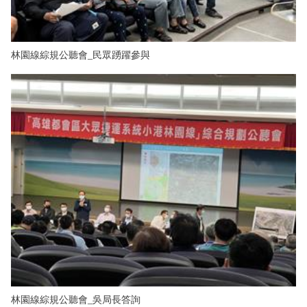
林園線綜規公聽會_民眾踴躍參與
林園線綜規公聽會_吳局長答詢