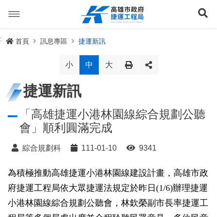
跳
到
展
主
要
內
捷運路線
:
首頁
訊息專區
捷運新訊
容
聯開專辦
捷運路網
小
中
大
訊息專區
捷運路線進度圖
捷運新訊
便民服務
長期路網規劃
捷運新訊
「高雄捷運小港林園線綜合規劃公聽
會」順利圓滿完成
交流互動
規劃中
公聽會與說明會
局長信箱
路網簡介
綜合規劃科
111-01-10
9341
關於我們
興建中
政府資訊公開
禁限建專區
照片集錦
路網規劃
捷運紫線
為積極推動高雄捷運小港林園線建設計畫，高雄市政
已通車
生態檢核專區
增額容積申請
影音專區
首長簡介
未來發展
前鎮漁港聯外軌道
各線計畫進度
網站導覽
府捷運工程局依大眾捷運法規定於昨日(1/6)辦理捷運
性別主流化專區
檔案應用專區
特色車站
局徽
岡山路竹延伸線(第二A階段)
捷運紅/橘線
小港林園線綜合規劃公聽會，林欽榮副市長率捷運工
English