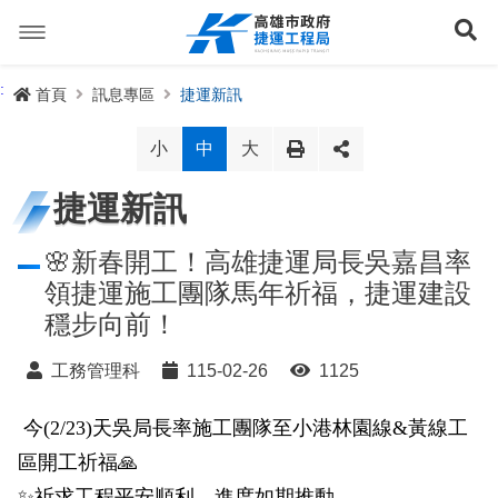
跳
到
展
主
要
內
捷運路線
:
首頁
訊息專區
捷運新訊
容
聯開專辦
捷運路網
小
中
大
訊息專區
捷運路線進度圖
捷運新訊
便民服務
長期路網規劃
捷運新訊
🌸新春開工！高雄捷運局長吳嘉昌率
領捷運施工團隊馬年祈福，捷運建設
交流互動
規劃中
公聽會與說明會
局長信箱
路網簡介
穩步向前！
關於我們
興建中
政府資訊公開
禁限建專區
照片集錦
路網規劃
捷運紫線
工務管理科
115-02-26
1125
已通車
生態檢核專區
增額容積申請
影音專區
首長簡介
未來發展
前鎮漁港聯外軌道
各線計畫進度
今(2/23)天吳局長率施工團隊至小港林園線&黃線工
網站導覽
區開工祈福🙏
性別主流化專區
檔案應用專區
特色車站
局徽
岡山路竹延伸線(第二A階段)
捷運紅/橘線
English
✨祈求工程平安順利、進度如期推動