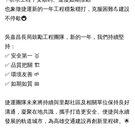
政風園地
常見問答
輕軌知識站
本局沿革
岡山路竹延伸線(第二B階段)
岡山路竹延伸線(第一階段)
也象徵捷運新的一年工程穩紮穩打，克服困難💪建設
不停歇🚇
Open Data
相關連結
組織職掌
捷運黃線
環狀輕軌
輕軌簡介
打詐儀錶板
雙語詞彙
服務電話
小港林園線
輕軌與傳統火車
吳嘉昌長局鼓勵工程團隊，新的一年，我們持續堅
持：
輕軌與公車捷運
✅ 安全第一 🥇
無架空線
✅ 品質把關 🏗️
✅ 環境友善 🌱
✅ 如期如質 📅
捷運團隊未來將持續與里鄰社區及相關單位保持良好
溝通，凝聚在地共識，攜手打造更安全、便捷與永續
發展的軌道城市，為高雄交通建設再創新里程碑。🌟