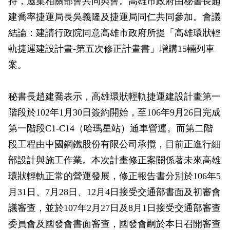
持，邀集相關部會共同與會。高雄市政府由秘書長趙
政風園地
常見問答
輕軌知識站
本局沿革
岡山路竹延伸線(第二B階段)
岡山路竹延伸線(第一階段)
建喬率捷運局長吳義隆及捷運局同仁共同參加。會議
結論：建請行政院同意高雄市政府所提「高雄環狀輕
Open Data
相關連結
組織職掌
捷運黃線
環狀輕軌
輕軌簡介
軌捷運建設計畫-第五次修正計畫書」增購15輛列車
打詐儀錶板
雙語詞彙
服務電話
小港林園線
輕軌與傳統火車
案。
輕軌與公車捷運
秘書長趙建喬表示，高雄環狀輕軌捷運建設計畫第一
無架空線
階段於102年1月30日簽約開始，至106年9月26日完成
第一階段C1-C14（哈瑪星站）通車營運。而第二階
段工程由中國鋼鐵股份有限公司承攬，目前正進行細
部設計與施工作業。本次計畫修正案關係著未來高雄
環狀輕軌正常的營運發展，修正報告書分別於106年5
月31日、7月28日、12月4日接受交通部書面及初審會
議審查，並於107年2月27日及8月1日接受交通部審查
委員會及國發會書面審查，國發會嗣於本日召開審查