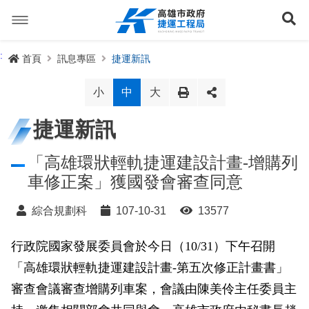
跳
到
展
主
要
內
捷運路線
:
首頁
訊息專區
捷運新訊
容
聯開專辦
捷運路網
小
中
大
訊息專區
捷運路線進度圖
捷運新訊
便民服務
長期路網規劃
捷運新訊
「高雄環狀輕軌捷運建設計畫-增購列
車修正案」獲國發會審查同意
交流互動
規劃中
公聽會與說明會
局長信箱
路網簡介
綜合規劃科
107-10-31
13577
關於我們
興建中
政府資訊公開
禁限建專區
照片集錦
路網規劃
捷運紫線
行政院國家發展委員會於今日（10/31）下午召開
已通車
生態檢核專區
增額容積申請
影音專區
首長簡介
未來發展
前鎮漁港聯外軌道
各線計畫進度
網站導覽
「高雄環狀輕軌捷運建設計畫-第五次修正計畫書」
性別主流化專區
檔案應用專區
特色車站
局徽
岡山路竹延伸線(第二A階段)
捷運紅/橘線
審查會議審查增購列車案，會議由陳美伶主任委員主
English