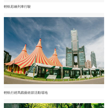
輕軌彩繪列車行駛
輕軌行經馬戲藝術節活動場地