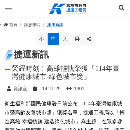
跳
到
展
主
要
內
捷運路線
:
首頁
訊息專區
捷運新訊
容
聯開專辦
捷運路網
小
中
大
訊息專區
捷運路線進度圖
捷運新訊
便民服務
長期路網規劃
捷運新訊
榮耀時刻！高雄輕軌榮獲「114年臺
灣健康城市-綠色城市獎」
交流互動
規劃中
公聽會與說明會
局長信箱
路網簡介
資訊室
114-11-29
1301
關於我們
興建中
政府資訊公開
禁限建專區
照片集錦
路網規劃
捷運紫線
衛生福利部國民健康署日前公布「114年臺灣健康城
已通車
生態檢核專區
增額容積申請
影音專區
首長簡介
未來發展
前鎮漁港聯外軌道
各線計畫進度
網站導覽
市暨高齡友善城市獎」獲獎名單，捷運工程局以「輕
性別主流化專區
檔案應用專區
特色車站
局徽
岡山路竹延伸線(第二A階段)
捷運紅/橘線
進高雄 幸福軌跡 建造綠色城市」為主題，在眾多參
English