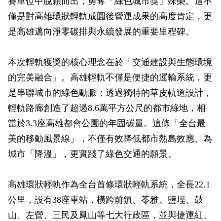
賽單位中脫穎而出，勇奪「綠色城市獎」殊榮。這不
政風園地
常見問答
輕軌知識站
本局沿革
岡山路竹延伸線(第二B階段)
岡山路竹延伸線(第一階段)
僅是對高雄環狀輕軌成圓後營運成果的高度肯定，更
是高雄邁向淨零碳排與永續發展的重要里程碑。
Open Data
相關連結
組織職掌
捷運黃線
環狀輕軌
輕軌簡介
打詐儀錶板
雙語詞彙
服務電話
小港林園線
輕軌與傳統火車
本次輕軌獲獎的核心理念在於「交通建設與生態環境
的完美融合」。高雄輕軌不僅是便捷的運輸系統，更
輕軌與公車捷運
是串聯城市的綠色動脈；透過獨特的草皮軌道設計，
無架空線
輕軌路廊創造了超過8.6萬平方公尺的都市綠地，相
當於3.3座高雄都會公園的年固碳量。這條「全台最
美的移動風景線」，不僅有效降低都市熱島效應、為
城市「降溫」，更實踐了綠色交通的願景。
高雄環狀輕軌作為全台首條環狀輕軌系統，全長22.1
公里，設有38座車站，橫跨前鎮、苓雅、鹽埕、鼓
山、左營、三民及鳳山等七大行政區，並與捷運紅、