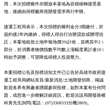
用，本次招標條件亦開放本基地為容積移轉接受基
地，後續由得標廠商視開發需求再行申辦。
捷運工程局表示，本次招標的權利金分3期繳付，於
簽約後2年內繳納，得標人得自行洽辦貸款或辦理信
託；本案地租按土地申報地價3%計收，並將其中2﹪
部分，於消費者物價指數平均數上漲幅度累計逾10﹪
時始予調整，可望降低得標人投資壓力。
本案招標公告及投標須知文件已公告於高雄市政府捷
運工程局局網站首頁/最新消息/土地開發招商，竭誠
歡迎各界有興趣者踴躍參與投標，如對本案有任何問
題，或想進一步瞭解詳細資訊，歡迎洽該局開發路權
科黃先生詢問(電話：(07)3368333分機2869)。