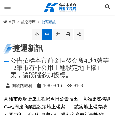
跳
到
展
主
要
內
捷運路線
:
首頁
訊息專區
捷運新訊
容
聯開專辦
捷運路網
小
中
大
訊息專區
捷運路線進度圖
捷運新訊
便民服務
長期路網規劃
捷運新訊
公告招標本市前金區後金段41地號等
12筆市有非公用土地設定地上權1
交流互動
規劃中
公聽會與說明會
局長信箱
路網簡介
案，請踴躍參加投標。
關於我們
興建中
政府資訊公開
禁限建專區
照片集錦
路網規劃
捷運紫線
開發路權科
108-09-16
9168
已通車
生態檢核專區
增額容積申請
影音專區
首長簡介
未來發展
前鎮漁港聯外軌道
各線計畫進度
高雄市政府捷運工程局今日公告推出「高雄捷運橘線
網站導覽
O4站周邊商業區設定地上權案」，該案地上權存續
性別主流化專區
檔案應用專區
特色車站
局徽
岡山路竹延伸線(第二A階段)
捷運紅/橘線
English
期間70年，地租年息率3%，權利金底價新臺幣4億