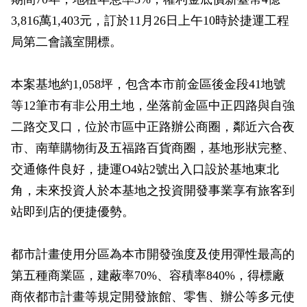
政風園地
常見問答
輕軌知識站
本局沿革
岡山路竹延伸線(第二B階段)
岡山路竹延伸線(第一階段)
3,816萬1,403元，訂於11月26日上午10時於捷運工程
局第二會議室開標。
Open Data
相關連結
組織職掌
捷運黃線
環狀輕軌
輕軌簡介
打詐儀錶板
雙語詞彙
服務電話
小港林園線
輕軌與傳統火車
本案基地約1,058坪，包含本市前金區後金段41地號
等12筆市有非公用土地，坐落前金區中正四路與自強
輕軌與公車捷運
二路交叉口，位於市區中正路辦公商圈，鄰近六合夜
無架空線
市、南華購物街及五福路百貨商圈，基地形狀完整、
交通條件良好，捷運O4站2號出入口設於基地東北
角，未來投資人於本基地之投資開發事業享有旅客到
站即到店的便捷優勢。
都市計畫使用分區為本市開發強度及使用彈性最高的
第五種商業區，建蔽率70%、容積率840%，得標廠
商依都市計畫等規定開發旅館、零售、辦公等多元使