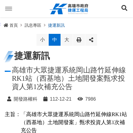
跳
到
展
主
要
內
捷運路線
:
首頁
訊息專區
捷運新訊
容
聯開專辦
捷運路網
小
中
大
訊息專區
捷運路線進度圖
捷運新訊
便民服務
長期路網規劃
捷運新訊
高雄市大眾捷運系統岡山路竹延伸線
RK1站（西基地）土地開發案甄求投
交流互動
規劃中
公聽會與說明會
局長信箱
路網簡介
資人第1次補充公告
關於我們
興建中
政府資訊公開
禁限建專區
照片集錦
路網規劃
捷運紫線
開發路權科
112-12-21
7986
已通車
生態檢核專區
增額容積申請
影音專區
首長簡介
未來發展
前鎮漁港聯外軌道
各線計畫進度
主旨：「高雄市大眾捷運系統岡山路竹延伸線RK1站
網站導覽
（西基地）土地開發案」甄求投資人第1次補
性別主流化專區
檔案應用專區
特色車站
局徽
岡山路竹延伸線(第二A階段)
捷運紅/橘線
English
充公告