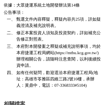
政風園地
常見問答
輕軌知識站
本局沿革
岡山路竹延伸線(第二B階段)
岡山路竹延伸線(第一階段)
依據：大眾捷運系統土地開發辦法第14條
公告事項：
Open Data
相關連結
組織職掌
捷運黃線
環狀輕軌
輕軌簡介
甄選文件內容釋疑，釋疑內容共25項，詳如疑
義澄清及補充說明表。
打詐儀錶板
雙語詞彙
服務電話
小港林園線
輕軌與傳統火車
修正本案投資人須知及投資契約，詳如補充公
輕軌與公車捷運
告修正對照表。
本府對本開發案之釋疑或補充說明事項，均於
無架空線
本府捷運工程局網站(https://mtbu.kcg.gov.tw/)
辦理相關公告，請隨時注意查閱，以利後續投
資申請。
如有任何疑問，歡迎逕洽本府捷運工程局(地
址：高雄市苓雅區四維三路2號10樓，承辦
人：黃鼎中，電話：07-3368333#5104)
相關檔案