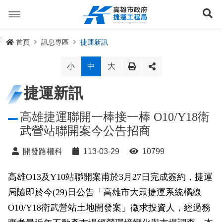
跳
到
展
主
要
內
捷運路線
:
首頁
訊息專區
捷運新訊
容
聯開專辦
捷運路網
小
中
大
訊息專區
捷運路線進度圖
捷運新訊
便民服務
長期路網規劃
捷運新訊
高雄捷運聯開一棒接一棒 O10/Y18衛
武營站聯開案今公告招商
交流互動
規劃中
公聽會與說明會
局長信箱
路網簡介
開發路權科
113-03-29
10799
關於我們
興建中
政府資訊公開
禁限建專區
照片集錦
路網規劃
捷運紫線
高雄O13及Y10站聯開案甫於3月27日完成簽約，捷運
已通車
生態檢核專區
增額容積申請
影音專區
首長簡介
未來發展
前鎮漁港聯外軌道
各線計畫進度
網站導覽
局隨即於今(29)日公告「高雄市大眾捷運系統橘線
性別主流化專區
檔案應用專區
特色車站
局徽
岡山路竹延伸線(第二A階段)
捷運紅/橘線
O10/Y18衛武營站土地開發案」徵求投資人，經過務
English