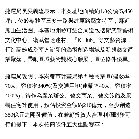
捷運局長吳義隆表示，本案基地面積約1.8公頃(5,450
坪)，位於苓雅區三多一路與建軍路藝文特區，鄰近
鳳山生活圈。本基地開發可結合周邊包括衛武營藝術
文化中心、衛武營迷迷村、「K Hub」等文藝資源，
打造高雄成為南方嶄新的藝術創造場域及新興藝文產
業聚落，帶動區域藝術雙核心發展，區位條件優異。
捷運局說明，本案都市計畫屬第五種商業區(建蔽率
70%、容積率840%)及交通用地(建蔽率40%、容積率
400%)，得作為產業辦公、藝文商業、藝文旅館及景
觀住宅等使用，預估投資金額約210億元，至少創造
350億元之開發價值，在兼顧投資人合理利潤財務可
行前提下，本次招商條件五大重點變革：