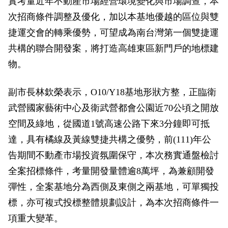
實考量近年不動產市場經營環境變化與市場調查，本
政風園地
常見問答
輕軌知識站
本局沿革
岡山路竹延伸線(第二B階段)
岡山路竹延伸線(第一階段)
次招商條件調整及優化，加以本基地優越的區位與雙
捷運交會的轉乘優勢，可望成為南台灣第一個雙捷運
Open Data
相關連結
組織職掌
捷運黃線
環狀輕軌
輕軌簡介
共構的聯合開發案，將打造高雄東區新門戶的地標建
打詐儀錶板
雙語詞彙
服務電話
小港林園線
輕軌與傳統火車
物。
輕軌與公車捷運
副市長林欽榮表示，O10/Y18基地形狀方整，正臨衛
武營國家藝術中心及衛武營都會公園近70公頃之開放
無架空線
空間及綠地，從國道1號高速公路下來3分鐘即可抵
達，具有橘線及黃線雙捷共構之優勢，前(111)年公
告期間不動產市場投資氛圍保守，本次務實通盤檢討
全案招標條件，考量開發量體逾8萬坪，為兼顧開發
彈性，全案基地分為西側及東側之兩基地，可單獨投
標，亦可複式投標整體規劃設計，為本次招商條件一
項重大變革。