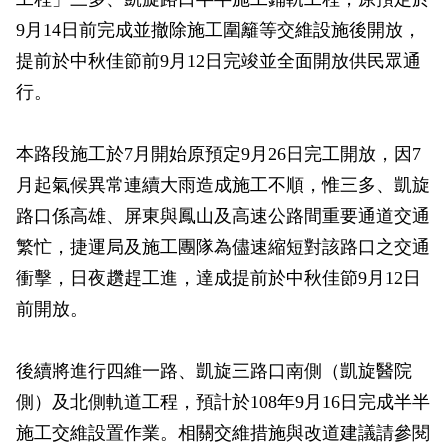
政風園地
常見問答
輕軌知識站
本局沿革
岡山路竹延伸線(第二B階段)
岡山路竹延伸線(第一階段)
9月14日前完成並撤除施工圍籬等交維設施後開放，
提前於中秋佳節前9月12日完竣並全面開放供民眾通
Open Data
相關連結
組織職掌
捷運黃線
環狀輕軌
輕軌簡介
行。
打詐儀錶板
雙語詞彙
服務電話
小港林園線
輕軌與傳統火車
本路段施工於7月開始原預定9月26日完工開放，因7
輕軌與公車捷運
月起氣候異常連續大雨造成施工不順，惟三多、凱旋
無架空線
路口係高雄、屏東與鳳山及高速公路間重要通道交通
繁忙，捷運局及施工團隊為儘速縮短對該路口之交通
衝擊，日夜趲趕工進，達成提前於中秋佳節9月12日
前開放。
後續將進行四維一路、凱旋三路口南側（凱旋醫院
側）及北側軌道工程，預計於108年9月16日完成半半
施工交維設置作業。相關交維措施與改道建議請參閱