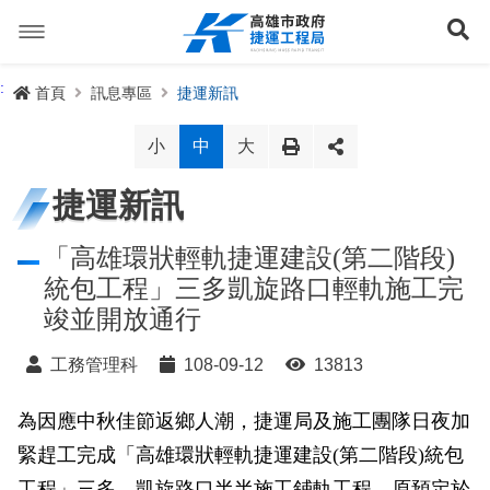
跳
到
展
主
要
內
捷運路線
:
首頁
訊息專區
捷運新訊
容
聯開專辦
捷運路網
小
中
大
訊息專區
捷運路線進度圖
捷運新訊
便民服務
長期路網規劃
捷運新訊
「高雄環狀輕軌捷運建設(第二階段)
統包工程」三多凱旋路口輕軌施工完
交流互動
規劃中
公聽會與說明會
局長信箱
路網簡介
竣並開放通行
關於我們
興建中
政府資訊公開
禁限建專區
照片集錦
路網規劃
捷運紫線
工務管理科
108-09-12
13813
已通車
生態檢核專區
增額容積申請
影音專區
首長簡介
未來發展
前鎮漁港聯外軌道
各線計畫進度
為因應中秋佳節返鄉人潮，捷運局及施工團隊日夜加
網站導覽
緊趕工完成「高雄環狀輕軌捷運建設(第二階段)統包
性別主流化專區
檔案應用專區
特色車站
局徽
岡山路竹延伸線(第二A階段)
捷運紅/橘線
English
工程」三多、凱旋路口半半施工鋪軌工程，原預定於