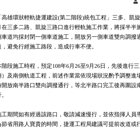
「高雄環狀輕軌捷運建設(第二階段)統包工程」三多、凱旋
月在三多二路、凱旋三路口進行輕軌施工作業，將採半半
側車道均採封閉一側車道施工，開放另一側車道雙向調撥
道，避免行經施工路段，造成行車不便。
本階段施工時程，預定108年6月26至9月26日，先後進
側）及南側軌道工程，前述作業當依現場狀況酌予調整進
時開放南半路口雙向調撥通行，等北半路口完工後再圍設
行。
施工期間如有經過該路口，敬請減速慢行，並依指揮人員
為節省用路人寶貴的時間，捷運工程局建議可提前改道或