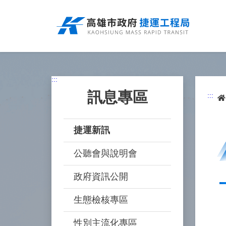
跳
到
主
要
內
容
:::
訊息專區
:::
捷運新訊
公聽會與說明會
政府資訊公開
生態檢核專區
性別主流化專區